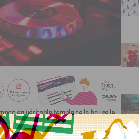
pon en véritable temple de la house le
 lumière immersive et DJs en pleine