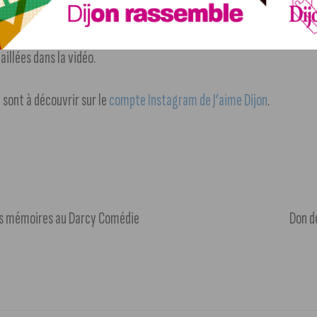
aillées dans la vidéo.
 sont à découvrir sur le
compte Instagram de J’aime Dijon
.
des mémoires au Darcy Comédie
Don d