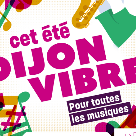
unis pour une nuit qui pourrait bien
r une soirée placée sous le signe de la house music et
ya, trois artistes prêts à faire monter l’ambiance depuis
 également sur un nouveau système son, des installations
xpérience à la hauteur des plus belles nuits électro.
ment. Mais pas de panique, J’aime Dijon et J’aime Beaune