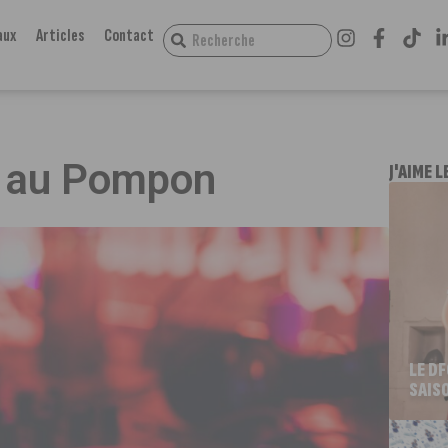
aux
Articles
Contact
e au Pompon
J'AIME L
LE D
SAIS