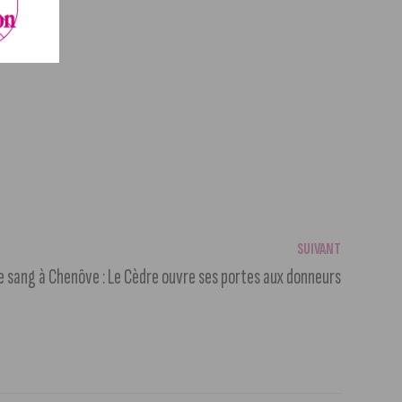
SUIVANT
e sang à Chenôve : Le Cèdre ouvre ses portes aux donneurs