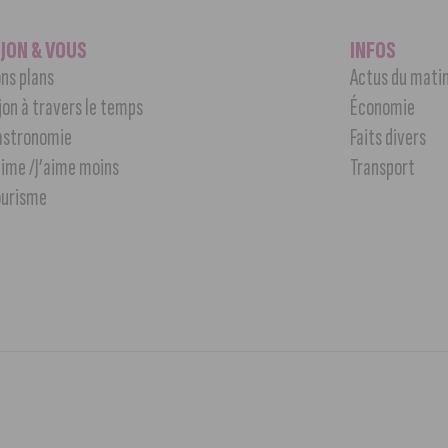
IJON & VOUS
INFOS
ns plans
Actus du mati
jon à travers le temps
Économie
astronomie
Faits divers
aime /J’aime moins
Transport
ourisme