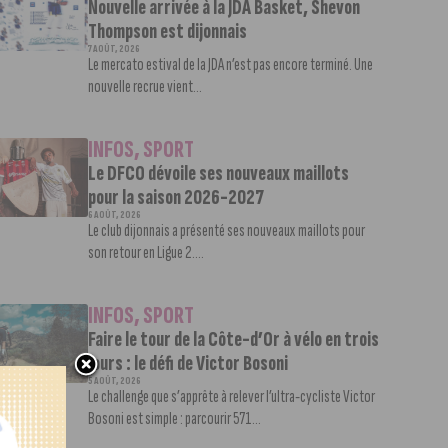
Nouvelle arrivée à la JDA Basket, Shevon
Thompson est dijonnais
7 AOÛT, 2026
Le mercato estival de la JDA n’est pas encore terminé. Une
nouvelle recrue vient...
INFOS
,
SPORT
Le DFCO dévoile ses nouveaux maillots
pour la saison 2026-2027
6 AOÛT, 2026
Le club dijonnais a présenté ses nouveaux maillots pour
son retour en Ligue 2....
INFOS
,
SPORT
Faire le tour de la Côte-d’Or à vélo en trois
jours : le défi de Victor Bosoni
5 AOÛT, 2026
Le challenge que s’apprête à relever l’ultra-cycliste Victor
Bosoni est simple : parcourir 571...