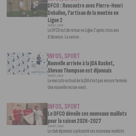
DFCO : Rencontre avec Pierre-Henri
Deballon, l’artisan de la montée en
Ligue 2
7 AOÛT, 2026
Le DFCO est de retour en Ligue 2 après trois ans
d’absence. La saison...
INFOS
,
SPORT
Nouvelle arrivée à la JDA Basket,
Shevon Thompson est dijonnais
7 AOÛT, 2026
Le mercato estival de la JDA n’est pas encore terminé.
Une nouvelle recrue vient...
INFOS
,
SPORT
Le DFCO dévoile ses nouveaux maillots
pour la saison 2026-2027
6 AOÛT, 2026
Le club dijonnais a présenté ses nouveaux maillots