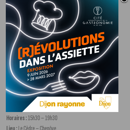
Âge :
entre 18 et 70 ans
Poids :
au moins 50 kg
État de santé :
se sentir en bonne forme
Alimentation :
ne pas être à jeun
Pièce d’identité :
obligatoire (avec photo)
Le jour J, un entretien préalable avec un professionnel de
santé permettra de confirmer votre aptitude au don.
Informations pratiques
Date :
Lundi 23 février 2026
Horaires :
15h30 – 19h30
Lieu :
Le Cèdre – Chenôve