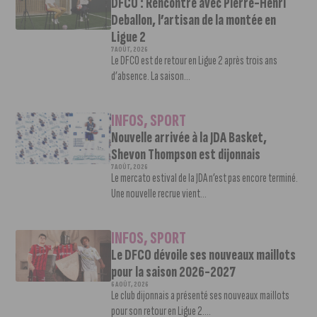
DFCO : Rencontre avec Pierre-Henri
Deballon, l’artisan de la montée en
Ligue 2
7 AOÛT, 2026
Le DFCO est de retour en Ligue 2 après trois ans
d’absence. La saison...
INFOS
,
SPORT
Nouvelle arrivée à la JDA Basket,
Shevon Thompson est dijonnais
7 AOÛT, 2026
Le mercato estival de la JDA n’est pas encore terminé.
Une nouvelle recrue vient...
INFOS
,
SPORT
Le DFCO dévoile ses nouveaux maillots
pour la saison 2026-2027
6 AOÛT, 2026
Le club dijonnais a présenté ses nouveaux maillots
pour son retour en Ligue 2....