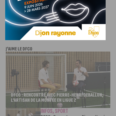
Mercredi 18 février
Darcy Comédie
19h30
🎟 Tarif : 30 € – réservation possible via
ce lien
.
J'AIME LE DFCO
DFCO : RENCONTRE AVEC PIERRE-HENRI DEBALLON,
L’ARTISAN DE LA MONTÉE EN LIGUE 2
INFOS
,
SPORT