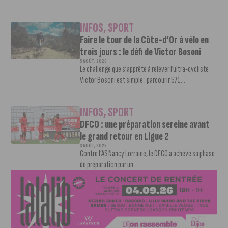
INFOS
,
SPORT
Faire le tour de la Côte-d’Or à vélo en
trois jours : le défi de Victor Bosoni
5 AOÛT, 2026
Le challenge que s’apprête à relever l’ultra-cycliste
Victor Bosoni est simple : parcourir 571...
INFOS
,
SPORT
DFCO : une préparation sereine avant
le grand retour en Ligue 2
3 AOÛT, 2026
Contre l’AS Nancy Lorraine, le DFCO a achevé sa phase
de préparation par un...