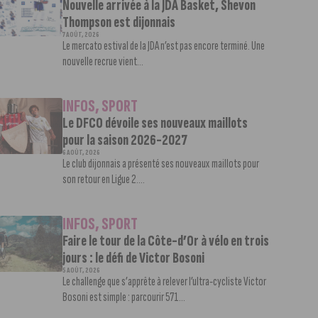
Nouvelle arrivée à la JDA Basket, Shevon
Thompson est dijonnais
7 AOÛT, 2026
Le mercato estival de la JDA n’est pas encore terminé. Une
nouvelle recrue vient...
INFOS
,
SPORT
Le DFCO dévoile ses nouveaux maillots
pour la saison 2026-2027
6 AOÛT, 2026
Le club dijonnais a présenté ses nouveaux maillots pour
son retour en Ligue 2....
INFOS
,
SPORT
Faire le tour de la Côte-d’Or à vélo en trois
jours : le défi de Victor Bosoni
5 AOÛT, 2026
Le challenge que s’apprête à relever l’ultra-cycliste Victor
Bosoni est simple : parcourir 571...