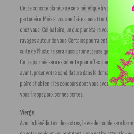
Cette cohorte planétaire sera bénéfique à votre vie conju
partenaire. Mais si vous ne faites pas attention, une irré
chez vous ! Célibataire, un duo planétaire vous rendra con
ravages autour de vous. Certains pourraient même retombe
suite de l’histoire sera aussi prometteuse que ses débuts.
Cette journée sera excellente pour effectuer des démarch
avant, poser votre candidature dans le domaine qui vous 
plaire et obtenir les concours dont vous avez besoin. Des
vous frappez aux bonnes portes.
Vierge
Avec la bénédiction des astres, la vie de couple sera harm
de votre conjoint : un mot gentil, une petite attention pe