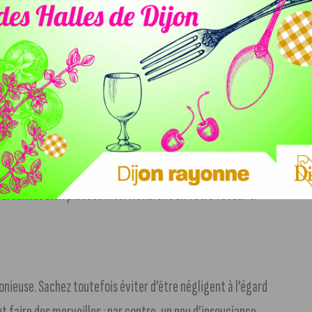
gale. Vous serez plein d’attentions pour votre conjoint ou
sistible envie d’aventure risque de vous appeler hors de
quérant et décuplera votre sex-appeal. Vous allez faire des
r sous le charme d’un ancien amour. Reste à savoir si la
es dans le cadre de votre métier, mettre vos atouts en
intéresse. Soutenu par Mars en bel aspect, vous saurez
 personnes bien placées interviendront en votre faveur si
onieuse. Sachez toutefois éviter d’être négligent à l’égard
ut faire des merveilles ; par contre, un peu d’insouciance