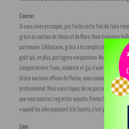
Cancer
Si vous vivez en couple, pas facile cette fois de faire rime
grâce au soutien de Vénus et de Mars. Vous trouverez mill
partenaire. Célibataire, grâce à la complicité de la Lune,
goût qui, en plus, partagera vos passions. Ne le faites pas
comportement franc, modeste et gai s’avérera le plus ef
Grâce aux bons offices de Pluton, vous connaîtrez une ph
professionnel. Mais vous risquez de ne pas reconnaître vo
que vous pourriez regretter ensuite. Prenez le temps de 
« quand les ailes poussent à la fourmi, c’est pour sa perte
Lion