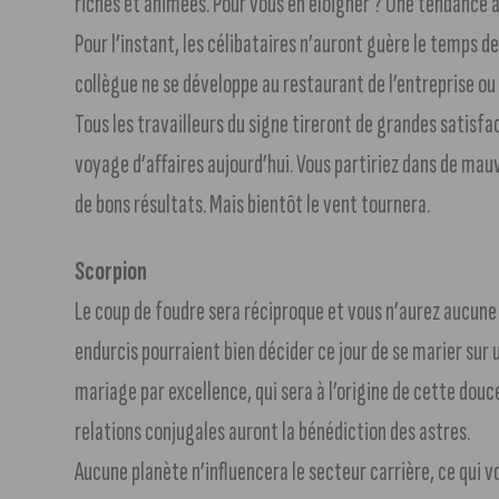
riches et animées. Pour vous en éloigner ? Une tendance a
Pour l’instant, les célibataires n’auront guère le temps d
collègue ne se développe au restaurant de l’entreprise ou 
Tous les travailleurs du signe tireront de grandes satisfact
voyage d’affaires aujourd’hui. Vous partiriez dans de mau
de bons résultats. Mais bientôt le vent tournera.
Scorpion
Le coup de foudre sera réciproque et vous n’aurez aucune 
endurcis pourraient bien décider ce jour de se marier sur u
mariage par excellence, qui sera à l’origine de cette douc
relations conjugales auront la bénédiction des astres.
Aucune planète n’influencera le secteur carrière, ce qui 