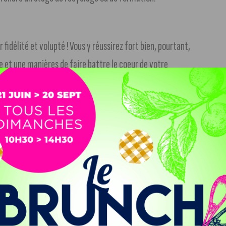
r fidélité et volupté ! Vous y réussirez fort bien, pourtant,
e et une manières de faire battre le coeur de votre
 vous aurez l’occasion de rencontrer un partenaire à votre
 fuir en cherchant trop à lui jeter de la poudre aux yeux. Un
ficace des hameçons.
ase de croissance importante dans le domaine
s limites, d’où des débordements ou des actions impulsives
la réflexion et soyez ambitieux modérément. Sachez que
 » (proverbe persan).