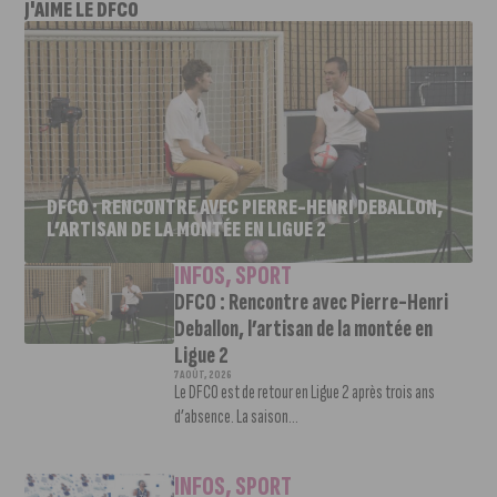
J'AIME LE DFCO
DFCO : RENCONTRE AVEC PIERRE-HENRI DEBALLON,
L’ARTISAN DE LA MONTÉE EN LIGUE 2
INFOS
,
SPORT
DFCO : Rencontre avec Pierre-Henri
Deballon, l’artisan de la montée en
Ligue 2
7 AOÛT, 2026
Le DFCO est de retour en Ligue 2 après trois ans
d’absence. La saison...
INFOS
,
SPORT