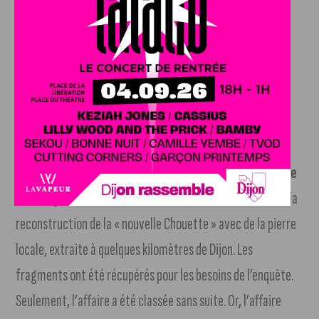
bonheur
… et c’est encore le cas aujourd’hui ! » raconte
Bertrand Carlier.
Bertrand Carlier livre une anecdote
personnelle aux lecteurs de J’Aime Dijon
« Pour la petite histoire, suite à la destruction de la
Chouette de Dijon en 2001,
je suis parti à la recherche de
ses fragments !
Ils étaient au nombre de 3 et ont servi à la
reconstruction de la « nouvelle Chouette » avec de la pierre
locale, extraite à quelques kilomètres de Dijon. Les
fragments ont été récupérés pour les besoins de l’enquête.
Seulement, l’affaire a été classée sans suite. Or, l’affaire