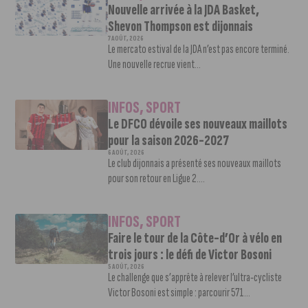
Nouvelle arrivée à la JDA Basket,
Shevon Thompson est dijonnais
7 AOÛT, 2026
Le mercato estival de la JDA n’est pas encore terminé.
Une nouvelle recrue vient...
INFOS
,
SPORT
Le DFCO dévoile ses nouveaux maillots
pour la saison 2026-2027
6 AOÛT, 2026
Le club dijonnais a présenté ses nouveaux maillots
pour son retour en Ligue 2....
INFOS
,
SPORT
Faire le tour de la Côte-d’Or à vélo en
trois jours : le défi de Victor Bosoni
5 AOÛT, 2026
Le challenge que s’apprête à relever l’ultra-cycliste
Victor Bosoni est simple : parcourir 571...