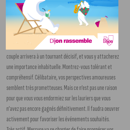
d’une confiance illimitée en ce qui a trait au succès
immédiat de vos projets.
Sagittaire
L’influx favorable de Vénus vous sera acquis. Votre vie de
couple arrivera à un tournant décisif, et vous y attacherez
une importance inhabituelle. Montrez-vous tolérant et
compréhensif. Célibataire, vos perspectives amoureuses
semblent très prometteuses. Mais ce n’est pas une raison
pour que vous vous endormiez sur les lauriers que vous
n’avez pas encore gagnés définitivement. Il faudra oeuvrer
activement pour favoriser les événements souhaités.
Très actif, Mercure va se charger de faire prospérer vos