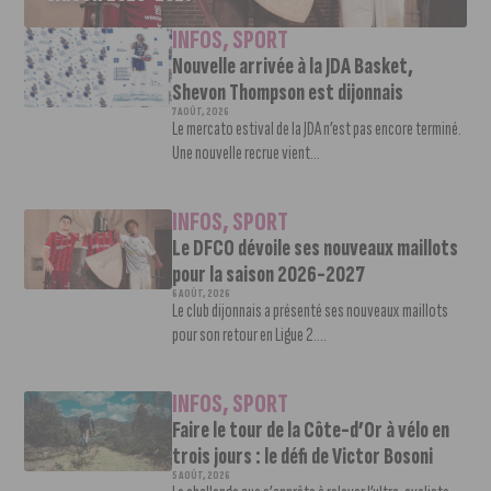
INFOS
,
SPORT
Nouvelle arrivée à la JDA Basket,
Shevon Thompson est dijonnais
7 AOÛT, 2026
Le mercato estival de la JDA n’est pas encore terminé.
Une nouvelle recrue vient...
INFOS
,
SPORT
Le DFCO dévoile ses nouveaux maillots
pour la saison 2026-2027
6 AOÛT, 2026
Le club dijonnais a présenté ses nouveaux maillots
pour son retour en Ligue 2....
INFOS
,
SPORT
Faire le tour de la Côte-d’Or à vélo en
trois jours : le défi de Victor Bosoni
5 AOÛT, 2026