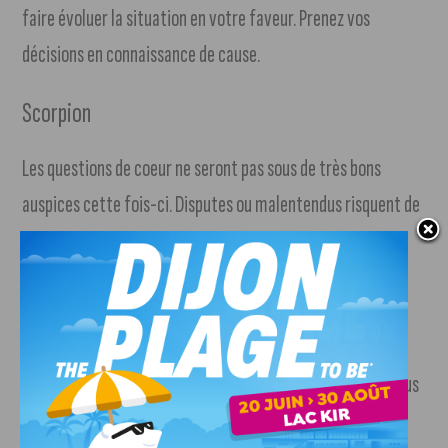
faire évoluer la situation en votre faveur. Prenez vos
décisions en connaissance de cause.
Scorpion
Les questions de coeur ne seront pas sous de très bons
auspices cette fois-ci. Disputes ou malentendus risquent de
gâcher vos rapports. Mais tout pourrait changer pour le
mieux si vous savez vous montrer plus tolérant et
compréhensif. Prenez pour votre devise ce conseil de La
Fontaine : « Aimez, aimez, tout le reste n’est rien ».
Vous serez la proie d’impulsions ardentes et ferventes, vous
ne douterez plus de vos capacités, et vous ferez preuve