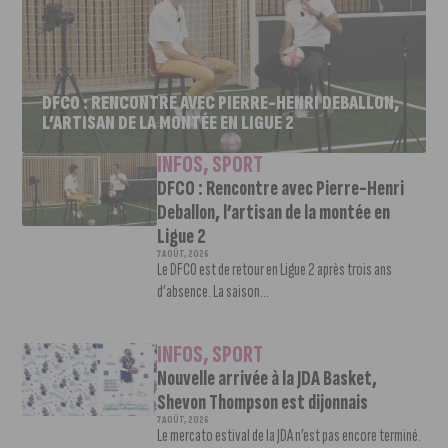
DFCO : RENCONTRE AVEC PIERRE-HENRI DEBALLON,
L’ARTISAN DE LA MONTÉE EN LIGUE 2
INFOS
,
SPORT
DFCO : Rencontre avec Pierre-Henri
Deballon, l’artisan de la montée en
Ligue 2
7 AOÛT, 2026
Le DFCO est de retour en Ligue 2 après trois ans
d’absence. La saison...
INFOS
,
SPORT
Nouvelle arrivée à la JDA Basket,
Shevon Thompson est dijonnais
7 AOÛT, 2026
Le mercato estival de la JDA n’est pas encore terminé.