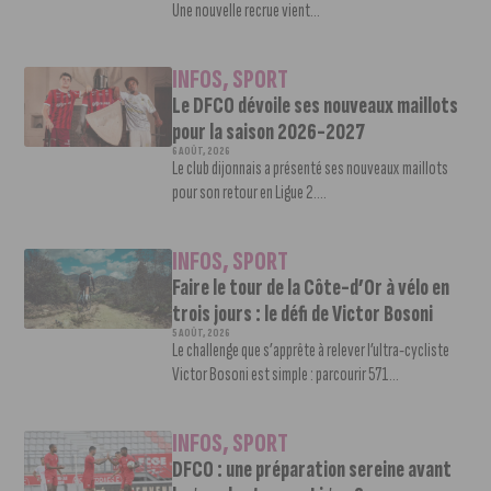
Une nouvelle recrue vient...
INFOS
,
SPORT
Le DFCO dévoile ses nouveaux maillots
pour la saison 2026-2027
6 AOÛT, 2026
Le club dijonnais a présenté ses nouveaux maillots
pour son retour en Ligue 2....
INFOS
,
SPORT
Faire le tour de la Côte-d’Or à vélo en
trois jours : le défi de Victor Bosoni
5 AOÛT, 2026
Le challenge que s’apprête à relever l’ultra-cycliste
Victor Bosoni est simple : parcourir 571...
INFOS
,
SPORT
DFCO : une préparation sereine avant