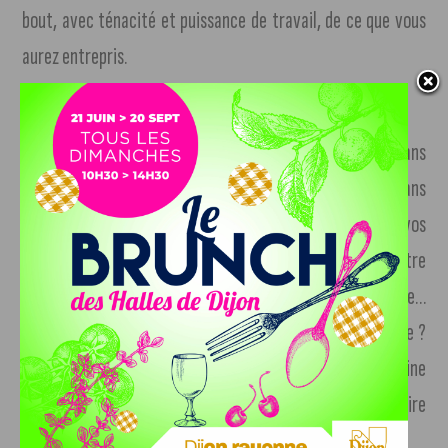
bout, avec ténacité et puissance de travail, de ce que vous
aurez entrepris.
Scorpion
Cet aspect de Jupiter augure d’une vie de couple sans
histoire. Signalons cependant que l’action de Pluton dans
votre signe devrait se répercuter agréablement sur vos
relations conjugales. Vous saurez transmettre à votre
conjoint ou partenaire une bonne dose d’énergie positive…
Célibataire, vivre une passion ou même une folle aventure ?
A vrai dire, n’y comptez pas trop. Le climat dans le domaine
des rencontres risque d’être assez frais, pour ne pas dire
morose. Mais tout reste possible !