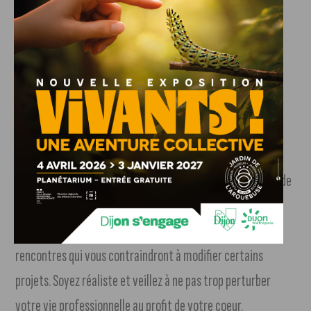
vous trouverez des aides providentielles.
Scorpion
Ce sera une très bonne journée pour les sentiments. Vous
ressentirez de plus en plus un besoin d’harmonie et de
douceur dans votre vie conjugale. Comme vous serez prêt,
sous l’impulsion de Saturne, à concéder des efforts
nécessaires pour y arriver, il est certain que vos relations de
couple s’en trouveront tout à fait favorisées. Célibataire,
vous pourriez, par le biais de votre travail, faire des
rencontres qui vous contraindront à modifier certains
projets. Soyez réaliste et veillez à ne pas trop perturber
votre vie professionnelle au profit de votre coeur.