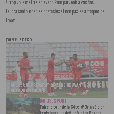
à trop vous mettre en avant. Pour parvenir à vos fins, il
faudra contourner les obstacles et non pas les attaquer de
front.
J'AIME LE DFCO
DFCO : UNE PRÉPARATION SEREINE AVANT LE GRAND
RETOUR EN LIGUE 2
INFOS
,
SPORT
Faire le tour de la Côte-d’Or à vélo en
trois jours : le défi de Victor Bosoni