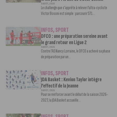
5 AOÛT, 2026
Le challenge que s’apprête à relever l’ultra-cycliste
Victor Bosoni est simple : parcourir 571...
INFOS
,
SPORT
DFCO : une préparation sereine avant
le grand retour en Ligue 2
3 AOÛT, 2026
Contre l’AS Nancy Lorraine, le DFCO a achevé sa phase
de préparation par un...
INFOS
,
SPORT
JDA Basket : Kevion Taylor intègre
l’effectif de la Jeanne
3 AOÛT, 2026
Pour se renforcer avant le début de la saison 2026-
2027, la JDA Basket accueille...
INFOS
,
SPORT