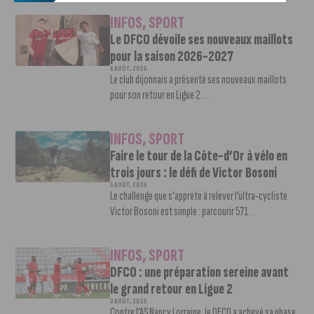
INFOS
,
SPORT
Le DFCO dévoile ses nouveaux maillots
pour la saison 2026-2027
6 AOÛT, 2026
Le club dijonnais a présenté ses nouveaux maillots
pour son retour en Ligue 2....
INFOS
,
SPORT
Faire le tour de la Côte-d’Or à vélo en
trois jours : le défi de Victor Bosoni
5 AOÛT, 2026
Le challenge que s’apprête à relever l’ultra-cycliste
Victor Bosoni est simple : parcourir 571...
INFOS
,
SPORT
DFCO : une préparation sereine avant
le grand retour en Ligue 2
3 AOÛT, 2026
Contre l’AS Nancy Lorraine, le DFCO a achevé sa phase