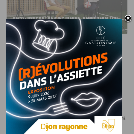
DFCO : RENCONTRE AVEC PIERRE-HENRI DEBALLON,
L’ARTISAN DE LA MONTÉE EN LIGUE 2
INFOS
,
SPORT
DFCO : Rencontre avec Pierre-Henri
Deballon, l’artisan de la montée en
Ligue 2
7 AOÛT, 2026
Le DFCO est de retour en Ligue 2 après trois ans
d’absence. La saison...
INFOS
,
SPORT
Nouvelle arrivée à la JDA Basket,
Shevon Thompson est dijonnais
7 AOÛT, 2026
Le mercato estival de la JDA n’est pas encore terminé.
Une nouvelle recrue vient...