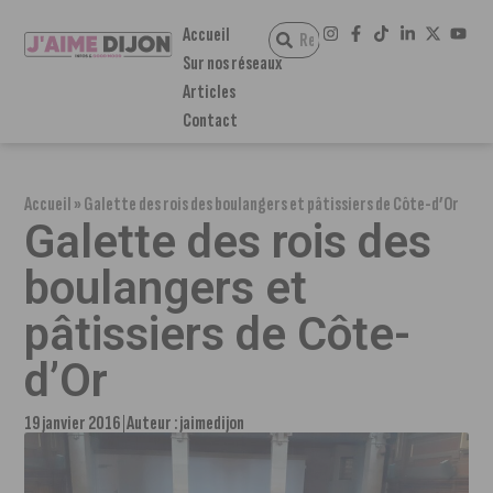
Accueil
Sur nos réseaux
Articles
Contact
Accueil
»
Galette des rois des boulangers et pâtissiers de Côte-d’Or
Galette des rois des
boulangers et
pâtissiers de Côte-
d’Or
19 janvier 2016
Auteur :
jaimedijon