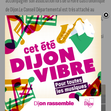
accompagner son association lors de la Foire Gastronomique
de Dijon.Le Conseil Départemental est très attaché au
maintien d’une vie locale dynamique, dans tous les cantons,
les quartiers, les villages de la Côte-d’Or. A cet effet, il me
paraît impératif de soutenir les commerces de proximité, si
nécessaire à l’animation de notre territoire. Tel était le
message que j’ai tenu à transmettre à mes invités
aujourd’hui. »
J'AIME LE DFCO