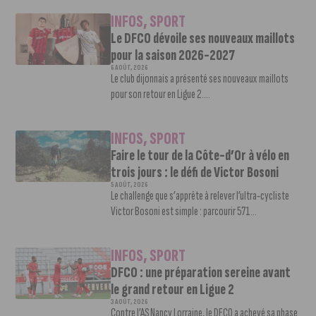
INFOS
,
SPORT
Le DFCO dévoile ses nouveaux maillots
pour la saison 2026-2027
6 AOÛT, 2026
Le club dijonnais a présenté ses nouveaux maillots
pour son retour en Ligue 2....
INFOS
,
SPORT
Faire le tour de la Côte-d’Or à vélo en
trois jours : le défi de Victor Bosoni
5 AOÛT, 2026
Le challenge que s’apprête à relever l’ultra-cycliste
Victor Bosoni est simple : parcourir 571...
INFOS
,
SPORT
DFCO : une préparation sereine avant
le grand retour en Ligue 2
3 AOÛT, 2026
Contre l’AS Nancy Lorraine, le DFCO a achevé sa phase