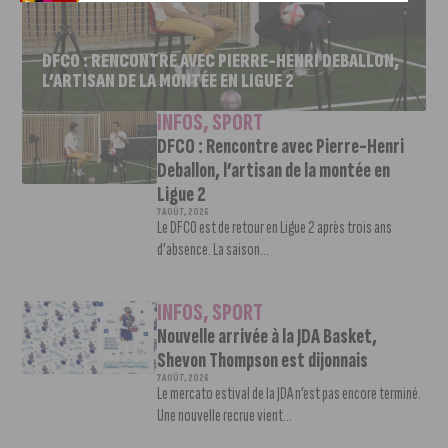
DFCO : RENCONTRE AVEC PIERRE-HENRI DEBALLON,
L’ARTISAN DE LA MONTÉE EN LIGUE 2
INFOS
,
SPORT
DFCO : Rencontre avec Pierre-Henri
Deballon, l’artisan de la montée en
Ligue 2
7 AOÛT, 2026
Le DFCO est de retour en Ligue 2 après trois ans
d’absence. La saison...
INFOS
,
SPORT
Nouvelle arrivée à la JDA Basket,
Shevon Thompson est dijonnais
7 AOÛT, 2026
Le mercato estival de la JDA n’est pas encore terminé.
Une nouvelle recrue vient...