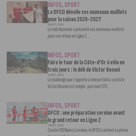
INFOS
,
SPORT
Le DFCO dévoile ses nouveaux maillots
pour la saison 2026-2027
6 AOÛT, 2026
Le club dijonnais a présenté ses nouveaux maillots
pour son retour en Ligue 2....
INFOS
,
SPORT
Faire le tour de la Côte-d’Or à vélo en
trois jours : le défi de Victor Bosoni
5 AOÛT, 2026
Le challenge que s’apprête à relever l’ultra-cycliste
Victor Bosoni est simple : parcourir 571...
INFOS
,
SPORT
DFCO : une préparation sereine avant
le grand retour en Ligue 2
3 AOÛT, 2026
Contre l’AS Nancy Lorraine, le DFCO a achevé sa phase