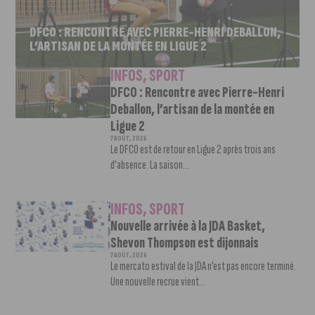
DFCO : RENCONTRE AVEC PIERRE-HENRI DEBALLON,
L’ARTISAN DE LA MONTÉE EN LIGUE 2
INFOS
,
SPORT
DFCO : Rencontre avec Pierre-Henri
Deballon, l’artisan de la montée en
Ligue 2
7 AOÛT, 2026
Le DFCO est de retour en Ligue 2 après trois ans
d’absence. La saison...
INFOS
,
SPORT
Nouvelle arrivée à la JDA Basket,
Shevon Thompson est dijonnais
7 AOÛT, 2026
Le mercato estival de la JDA n’est pas encore terminé.
Une nouvelle recrue vient...