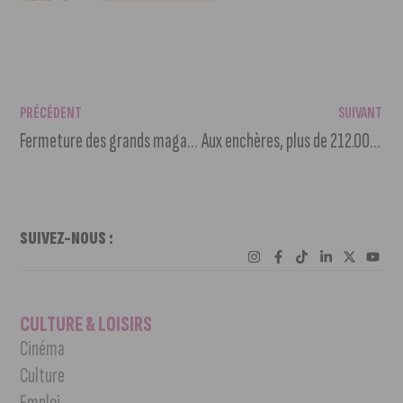
PRÉCÉDENT
SUIVANT
Fermeture des grands magasins, consommer local, vaccinations, manifestations, DFCO : l’actu au p’tit dej’ de ce lundi 1er février 2021
Aux enchères, plus de 212.000 euros pour le Sidaction
SUIVEZ-NOUS :
CULTURE & LOISIRS
Cinéma
Culture
Emploi