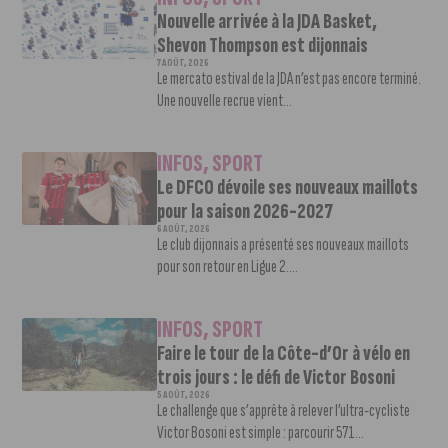
Nouvelle arrivée à la JDA Basket,
Shevon Thompson est dijonnais
7 AOÛT, 2026
Le mercato estival de la JDA n’est pas encore terminé.
Une nouvelle recrue vient...
INFOS
,
SPORT
Le DFCO dévoile ses nouveaux maillots
pour la saison 2026-2027
6 AOÛT, 2026
Le club dijonnais a présenté ses nouveaux maillots
pour son retour en Ligue 2....
INFOS
,
SPORT
Faire le tour de la Côte-d’Or à vélo en
trois jours : le défi de Victor Bosoni
5 AOÛT, 2026
Le challenge que s’apprête à relever l’ultra-cycliste
Victor Bosoni est simple : parcourir 571...