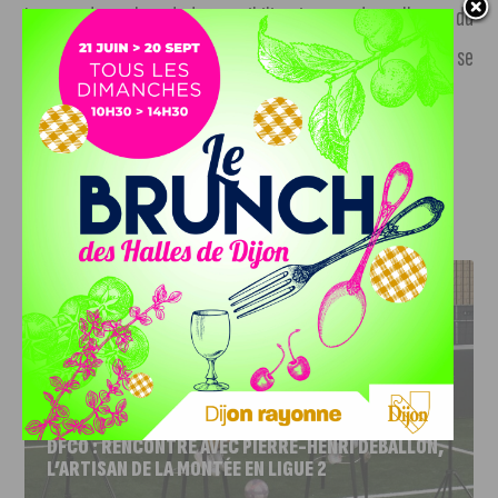
Le grand week-end de sensibilisation et de collecte du
Sidaction
mobilisant de nombreux médias et artistes, se
déroulera
du 26 au 28 mars
.
J'AIME LE DFCO
DFCO : RENCONTRE AVEC PIERRE-HENRI DEBALLON,
L’ARTISAN DE LA MONTÉE EN LIGUE 2