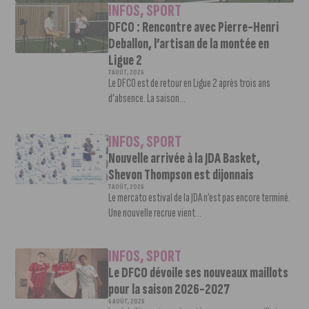
INFOS
,
SPORT
DFCO : Rencontre avec Pierre-Henri
Deballon, l’artisan de la montée en
Ligue 2
7 AOÛT, 2026
Le DFCO est de retour en Ligue 2 après trois ans
d’absence. La saison...
INFOS
,
SPORT
Nouvelle arrivée à la JDA Basket,
Shevon Thompson est dijonnais
7 AOÛT, 2026
Le mercato estival de la JDA n’est pas encore terminé.
Une nouvelle recrue vient...
INFOS
,
SPORT
Le DFCO dévoile ses nouveaux maillots
pour la saison 2026-2027
6 AOÛT, 2026