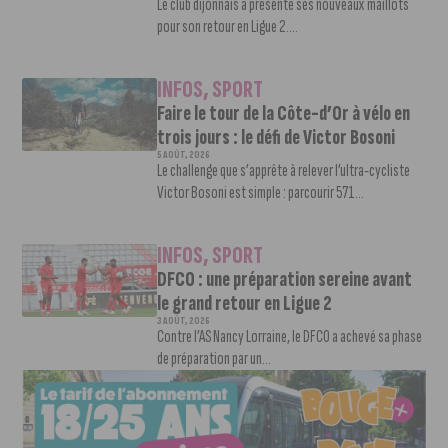
Le club dijonnais a présenté ses nouveaux maillots
pour son retour en Ligue 2....
INFOS
,
SPORT
Faire le tour de la Côte-d’Or à vélo en
trois jours : le défi de Victor Bosoni
5 AOÛT, 2026
Le challenge que s’apprête à relever l’ultra-cycliste
Victor Bosoni est simple : parcourir 571...
INFOS
,
SPORT
DFCO : une préparation sereine avant
le grand retour en Ligue 2
3 AOÛT, 2026
Contre l’AS Nancy Lorraine, le DFCO a achevé sa phase
de préparation par un...