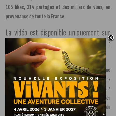
105 likes, 314 partages et des milliers de vues, en
provenance de toute la France
.
La vidéo est disponible uniquement sur
Facebook en suivant le lien :
http://l.jaimedijon.com/dnd
J’Aime Dijon voulait faire un clin d’oeil et
saluer l’énorme
travail accompli de Geraldine T
. Nous la remercions
chaleureusement pour son accord de partage et pour nous
permettre de voyager dans le temps, sans avoir à encaisser
« 2,21 Gigowatts » ou « prendre la foudre sur l’horloge de