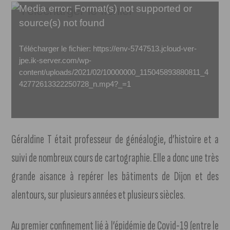
Lecteur
Media error: Format(s) not supported or
source(s) not found
vidéo
Télécharger le fichier: https://env-5747513.jcloud-ver-
jpe.ik-server.com/wp-
content/uploads/2021/02/10000000_115045893880811_4
42772613322250728_n.mp4?_=1
Géraldine T était professeur de généalogie, d’histoire et a
suivi de nombreux cours de cartographie. Elle a donc une très
grande aisance à repérer les bâtiments de Dijon et des
alentours, sur plusieurs années et plusieurs siècles.
Au premier confinement lié à l’épidémie de Covid-19 (entre le