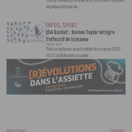
Contre l’AS Nancy Lorraine, le DFCO a achevé sa phase
de préparation par un...
INFOS
,
SPORT
JDA Basket : Kevion Taylor intègre
l’effectif de la Jeanne
3 AOÛT, 2026
Pour se renforcer avant le début de la saison 2026-
2027, la JDA Basket accueille...
PRÉCÉDENT
SUIVANT