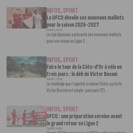
INFOS
,
SPORT
Le DFCO dévoile ses nouveaux maillots
pour la saison 2026-2027
6 AOÛT, 2026
Le club dijonnais a présenté ses nouveaux maillots
pour son retour en Ligue 2....
INFOS
,
SPORT
Faire le tour de la Côte-d’Or à vélo en
trois jours : le défi de Victor Bosoni
5 AOÛT, 2026
Le challenge que s’apprête à relever l’ultra-cycliste
Victor Bosoni est simple : parcourir 571...
INFOS
,
SPORT
DFCO : une préparation sereine avant
le grand retour en Ligue 2
3 AOÛT, 2026