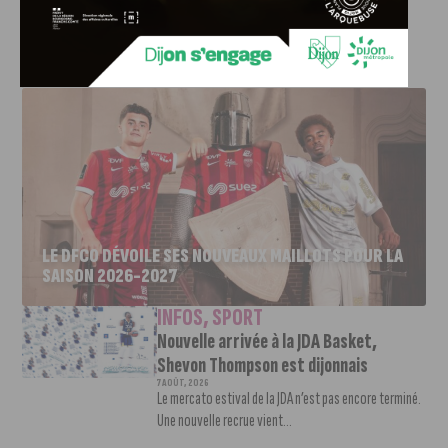
l’hôtel de ville ».
(Nom de Zeus Marty !)
J'AIME LE DFCO
LE DFCO DÉVOILE SES NOUVEAUX MAILLOTS POUR LA
SAISON 2026-2027
INFOS
,
SPORT
Nouvelle arrivée à la JDA Basket,
Shevon Thompson est dijonnais
7 AOÛT, 2026
Le mercato estival de la JDA n’est pas encore terminé.
Une nouvelle recrue vient...