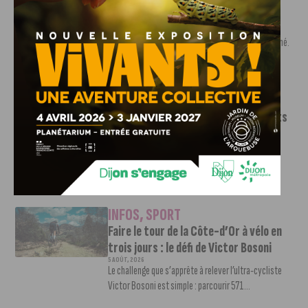
Nouvelle arrivée à la JDA Basket,
Shevon Thompson est dijonnais
7 AOÛT, 2026
Le mercato estival de la JDA n’est pas encore terminé.
Une nouvelle recrue vient...
INFOS
,
SPORT
Le DFCO dévoile ses nouveaux maillots
pour la saison 2026-2027
6 AOÛT, 2026
Le club dijonnais a présenté ses nouveaux maillots
pour son retour en Ligue 2....
INFOS
,
SPORT
Faire le tour de la Côte-d’Or à vélo en
trois jours : le défi de Victor Bosoni
5 AOÛT, 2026
Le challenge que s’apprête à relever l’ultra-cycliste
Victor Bosoni est simple : parcourir 571...