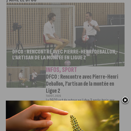
DFCO : RENCONTRE AVEC PIERRE-HENRI DEBALLON,
L’ARTISAN DE LA MONTÉE EN LIGUE 2
INFOS
,
SPORT
DFCO : Rencontre avec Pierre-Henri
Deballon, l’artisan de la montée en
Ligue 2
7 AOÛT, 2026
Le DFCO est de retour en Ligue 2 après trois ans
d’absence. La saison...
INFOS
,
SPORT