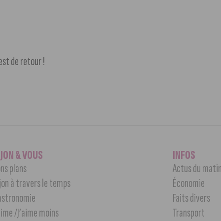
st de retour !
IJON & VOUS
INFOS
ns plans
Actus du mati
jon à travers le temps
Économie
astronomie
Faits divers
aime /J’aime moins
Transport