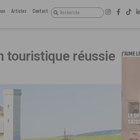
aux
Articles
Contact
 touristique réussie
J'AIME L
LE D
SAIS