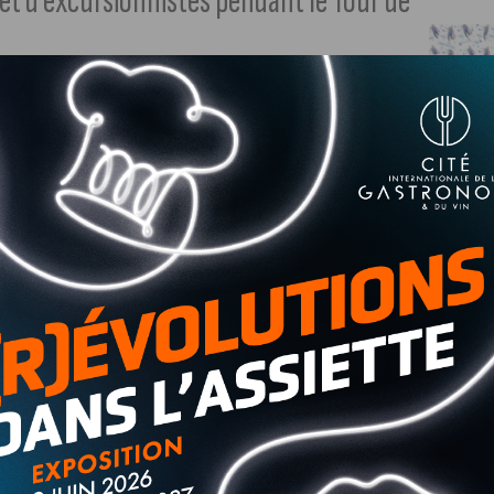
s et d’excursionnistes pendant le Tour de
péen. Idéalement situé entre les grands pôles que sont
es de l’Allemagne, le département a tiré profit de son
 de nombreux touristes en pleine période olympique.
vité touristique en juillet et août, et plus
rsions (+ 51 %) lors de l’arrivée du Tour de France, et du
mme Olympique.
anthier, initiation au golf à Beaune, visite guidée de la
 Concoeur… Avec une
soixantaine de bons plans (suivre notre
ts dans les grands pour bien accueillir les touristes.