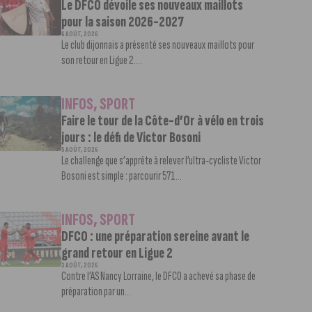
Le DFCO dévoile ses nouveaux maillots
pour la saison 2026-2027
6 AOÛT, 2026
Le club dijonnais a présenté ses nouveaux maillots pour
son retour en Ligue 2....
INFOS
,
SPORT
Faire le tour de la Côte-d’Or à vélo en trois
jours : le défi de Victor Bosoni
5 AOÛT, 2026
Le challenge que s’apprête à relever l’ultra-cycliste Victor
Bosoni est simple : parcourir 571...
INFOS
,
SPORT
DFCO : une préparation sereine avant le
grand retour en Ligue 2
3 AOÛT, 2026
Contre l’AS Nancy Lorraine, le DFCO a achevé sa phase de
préparation par un...