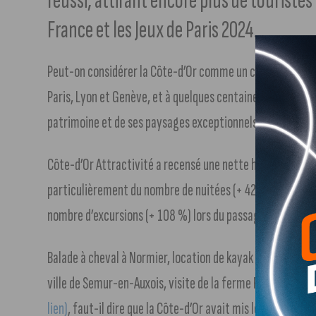
réussi, attirant encore plus de touriste
France et les Jeux de Paris 2024.
Peut-on considérer la Côte-d’Or comme un carrefour euro
Paris, Lyon et Genève, et à quelques centaines de kilomètr
patrimoine et de ses paysages exceptionnels pour attirer
Côte-d’Or Attractivité a recensé une nette hausse de l’acti
particulièrement du nombre de nuitées (+ 42,8 %) et d’excu
nombre d’excursions (+ 108 %) lors du passage de la Fla
Balade à cheval à Normier, location de kayak sur le lac de P
ville de Semur-en-Auxois, visite de la ferme Fruirouge à
lien)
, faut-il dire que la Côte-d’Or avait mis les petits pla