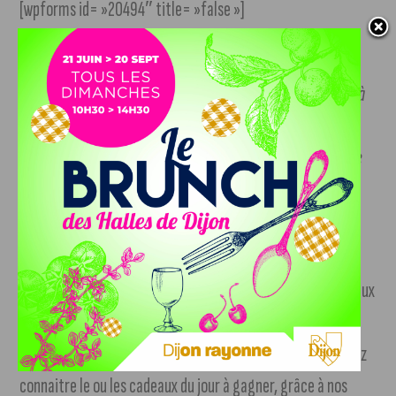
[wpforms id= »20494″ title= »false »]
Les données que vous nous confiez resteront sous notre
responsabilité. Vos coordonnées ne seront JAMAIS vendues à
d’autres personnes, organismes ou entités tierces. Elles
seront exclusivement utilisées par DijonUp, société éditrice
de J’Aime Dijon (
+ d’infos
)
Pour ne rien louper…
Pour ne rien louper et être au courant des différents cadeaux
à gagner,
abonnez-vous à la newsletter éphémère de
Noël 2021 !
Avant tout le monde,
chaque jour
, vous pourrez
connaitre le ou les cadeaux du jour à gagner, grâce à nos