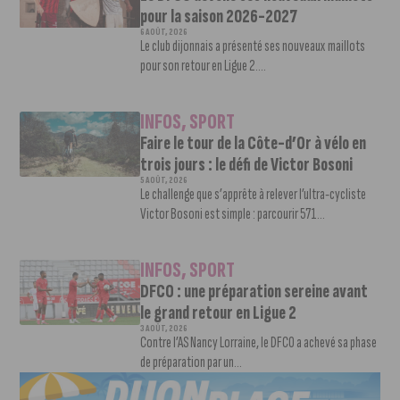
pour la saison 2026-2027
6 AOÛT, 2026
Le club dijonnais a présenté ses nouveaux maillots
pour son retour en Ligue 2....
INFOS
,
SPORT
Faire le tour de la Côte-d’Or à vélo en
trois jours : le défi de Victor Bosoni
5 AOÛT, 2026
Le challenge que s’apprête à relever l’ultra-cycliste
Victor Bosoni est simple : parcourir 571...
INFOS
,
SPORT
DFCO : une préparation sereine avant
le grand retour en Ligue 2
3 AOÛT, 2026
Contre l’AS Nancy Lorraine, le DFCO a achevé sa phase
de préparation par un...