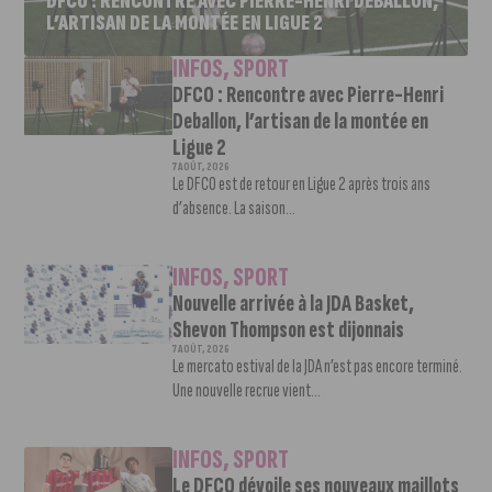
DFCO : RENCONTRE AVEC PIERRE-HENRI DEBALLON,
L’ARTISAN DE LA MONTÉE EN LIGUE 2
INFOS
,
SPORT
DFCO : Rencontre avec Pierre-Henri
Deballon, l’artisan de la montée en
Ligue 2
7 AOÛT, 2026
Le DFCO est de retour en Ligue 2 après trois ans
d’absence. La saison...
INFOS
,
SPORT
Nouvelle arrivée à la JDA Basket,
Shevon Thompson est dijonnais
7 AOÛT, 2026
Le mercato estival de la JDA n’est pas encore terminé.
Une nouvelle recrue vient...
INFOS
,
SPORT
Le DFCO dévoile ses nouveaux maillots