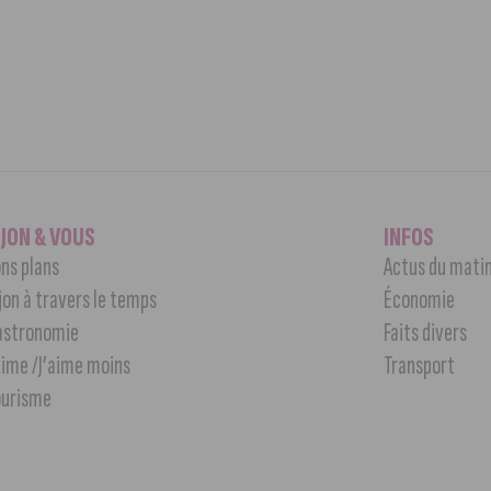
IJON & VOUS
INFOS
ns plans
Actus du mati
jon à travers le temps
Économie
astronomie
Faits divers
aime /J’aime moins
Transport
ourisme