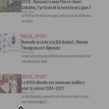
DFCO : Rencontre avec Pierre-Henri
Deballon, l’artisan de la montée en Ligue 2
7 AOÛT, 2026
Le DFCO est de retour en Ligue 2 après trois ans d’absence.
La saison...
INFOS
,
SPORT
Nouvelle arrivée à la JDA Basket, Shevon
Thompson est dijonnais
7 AOÛT, 2026
Le mercato estival de la JDA n’est pas encore terminé. Une
nouvelle recrue vient...
INFOS
,
SPORT
Le DFCO dévoile ses nouveaux maillots
pour la saison 2026-2027
6 AOÛT, 2026
Le club dijonnais a présenté ses nouveaux maillots pour
son retour en Ligue 2....