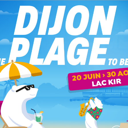
e sera pluvieux dans l’ensemble.
Le thermomètre ne
 La première adjointe au maire Nathalie Koenders
, « apprendre, découvrir, bouger avec le sport et la
tre forum aura lieu le 7 décembre, sur la citoyenneté,
enir à la Médiathèque du conseil départemental de Côte d’Or.