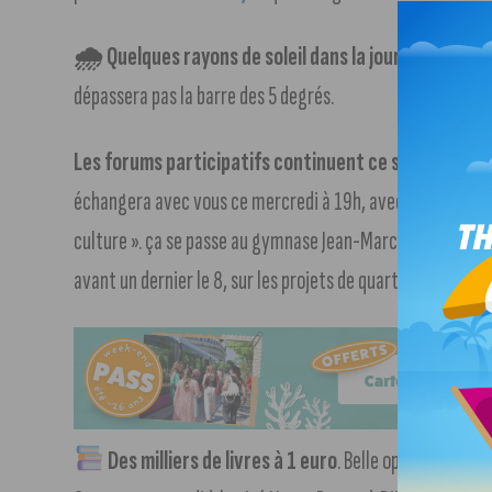
🌧 Quelques rayons de soleil dans la journée mais c
dépassera pas la barre des 5 degrés.
Les forums participatifs continuent ce soir à Dijon
.
échangera avec vous ce mercredi à 19h, avec comme thème
culture ». ça se passe au gymnase Jean-Marc Boivin. Un au
avant un dernier le 8, sur les projets de quartier.
Des milliers de livres à 1 euro
. Belle opération à v