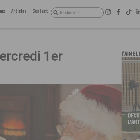
aux
Articles
Contact
ercredi 1er
J'AIME L
DFCO
L’ART