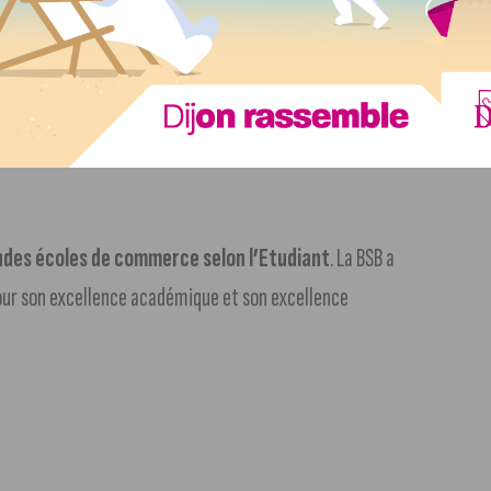
ème édition promet plus de 7.000 documents, livres et CD, à
n « A lire et faire lire ».
s et pour tous les matchs de basket, handball et
-19. Pas de restriction des jauges de spectateurs au
ndes écoles de commerce selon l’Etudiant
. La BSB a
pour son excellence académique et son excellence