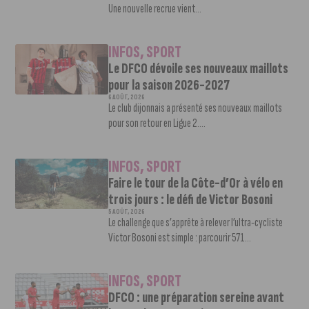
Une nouvelle recrue vient...
INFOS
,
SPORT
Le DFCO dévoile ses nouveaux maillots
pour la saison 2026-2027
6 AOÛT, 2026
Le club dijonnais a présenté ses nouveaux maillots
pour son retour en Ligue 2....
INFOS
,
SPORT
Faire le tour de la Côte-d’Or à vélo en
trois jours : le défi de Victor Bosoni
5 AOÛT, 2026
Le challenge que s’apprête à relever l’ultra-cycliste
Victor Bosoni est simple : parcourir 571...
INFOS
,
SPORT
DFCO : une préparation sereine avant