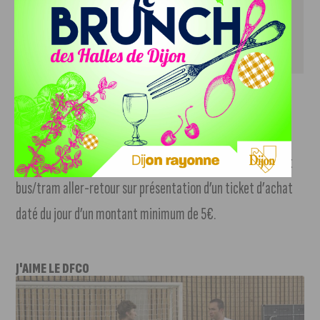
Pour faciliter l’accès à la braderie de rentrée 2023, vous
pourrez bénéficier de 2 heures de stationnement offertes
dans les parkings souterrains du centre-ville ou d’un ticket
bus/tram aller-retour sur présentation d’un ticket d’achat
daté du jour d’un montant minimum de 5€.
J'AIME LE DFCO