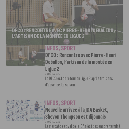
DFCO : RENCONTRE AVEC PIERRE-HENRI DEBALLON,
L’ARTISAN DE LA MONTÉE EN LIGUE 2
INFOS
,
SPORT
DFCO : Rencontre avec Pierre-Henri
Deballon, l’artisan de la montée en
Ligue 2
7 AOÛT, 2026
Le DFCO est de retour en Ligue 2 après trois ans
d’absence. La saison...
INFOS
,
SPORT
Nouvelle arrivée à la JDA Basket,
Shevon Thompson est dijonnais
7 AOÛT, 2026
Le mercato estival de la JDA n’est pas encore terminé.