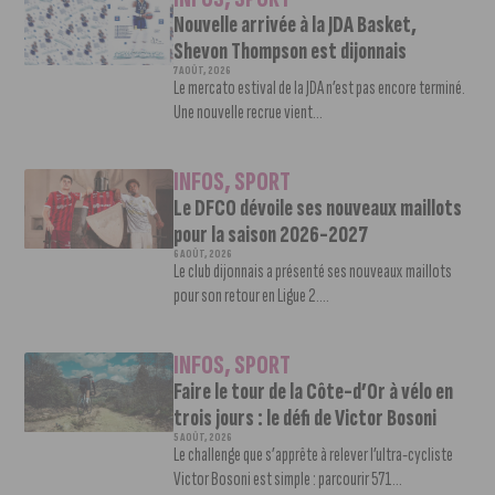
Nouvelle arrivée à la JDA Basket,
Shevon Thompson est dijonnais
7 AOÛT, 2026
Le mercato estival de la JDA n’est pas encore terminé.
Une nouvelle recrue vient...
INFOS
,
SPORT
Le DFCO dévoile ses nouveaux maillots
pour la saison 2026-2027
6 AOÛT, 2026
Le club dijonnais a présenté ses nouveaux maillots
pour son retour en Ligue 2....
INFOS
,
SPORT
Faire le tour de la Côte-d’Or à vélo en
trois jours : le défi de Victor Bosoni
5 AOÛT, 2026
Le challenge que s’apprête à relever l’ultra-cycliste
Victor Bosoni est simple : parcourir 571...