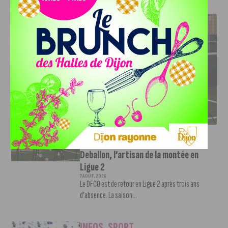
J'AIME LE DFCO
DFCO : RENCONTRE AVEC PIERRE-HENRI DEBALLON,
L’ARTISAN DE LA MONTÉE EN LIGUE 2
INFOS
,
SPORT
DFCO : Rencontre avec Pierre-Henri
Deballon, l’artisan de la montée en
Ligue 2
7 AOÛT, 2026
Le DFCO est de retour en Ligue 2 après trois ans
d’absence. La saison...
INFOS
,
SPORT