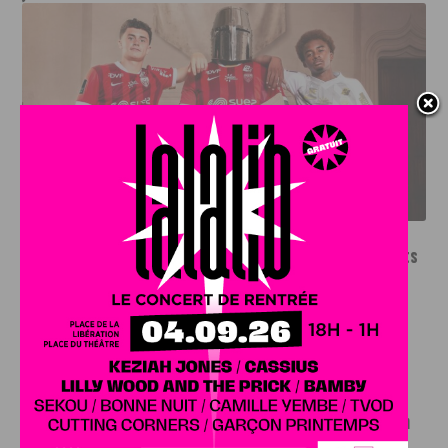
LE DFCO DÉVOILE SES NOUVEAUX MAILLOTS POUR LA
SAISON 2026-2027
INFOS
,
SPORT
Le DFCO dévoile ses nouveaux maillots
pour la saison 2026-2027
6 AOÛT, 2026
Le club dijonnais a présenté ses nouveaux maillots
pour son retour en Ligue 2....
INFOS
,
SPORT
Faire le tour de la Côte-d’Or à vélo en
trois jours : le défi de Victor Bosoni