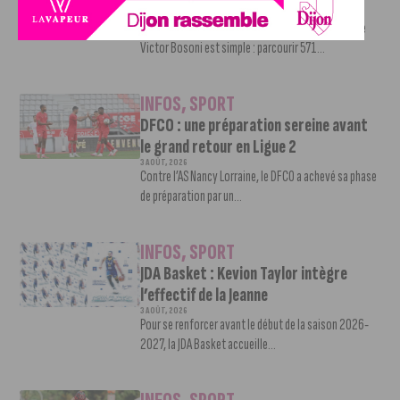
5 AOÛT, 2026
Le challenge que s’apprête à relever l’ultra-cycliste
Victor Bosoni est simple : parcourir 571...
INFOS
,
SPORT
DFCO : une préparation sereine avant
le grand retour en Ligue 2
3 AOÛT, 2026
Contre l’AS Nancy Lorraine, le DFCO a achevé sa phase
de préparation par un...
INFOS
,
SPORT
JDA Basket : Kevion Taylor intègre
l’effectif de la Jeanne
3 AOÛT, 2026
Pour se renforcer avant le début de la saison 2026-
2027, la JDA Basket accueille...