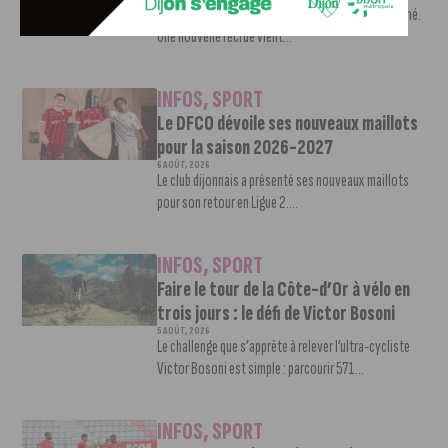
Le mercato estival de la JDA n’est pas encore terminé.
Une nouvelle recrue vient...
INFOS
,
SPORT
Le DFCO dévoile ses nouveaux maillots
pour la saison 2026-2027
6 AOÛT, 2026
Le club dijonnais a présenté ses nouveaux maillots
pour son retour en Ligue 2....
INFOS
,
SPORT
Faire le tour de la Côte-d’Or à vélo en
trois jours : le défi de Victor Bosoni
5 AOÛT, 2026
Le challenge que s’apprête à relever l’ultra-cycliste
Victor Bosoni est simple : parcourir 571...
INFOS
,
SPORT