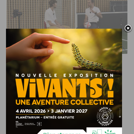
DFCO : RENCONTRE AVEC PIERRE-HENRI DEBALLON,
L’ARTISAN DE LA MONTÉE EN LIGUE 2
INFOS
,
SPORT
DFCO : Rencontre avec Pierre-Henri
Deballon, l’artisan de la montée en
Ligue 2
7 AOÛT, 2026
Le DFCO est de retour en Ligue 2 après trois ans
d’absence. La saison...
INFOS
,
SPORT
Nouvelle arrivée à la JDA Basket,
Shevon Thompson est dijonnais
7 AOÛT, 2026