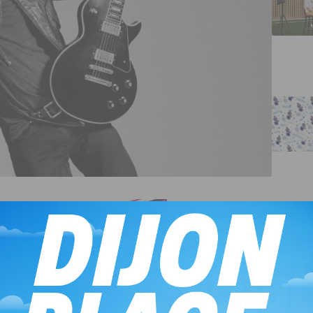
nt, à l’écriture et à la composition de titres en français
 Art à Dijon.