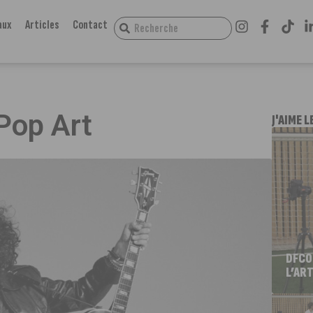
aux
Articles
Contact
Pop Art
J'AIME L
DFCO
L’ART