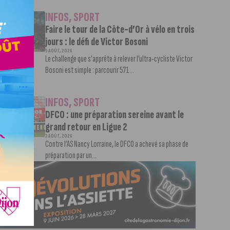
INFOS
,
SPORT
Faire le tour de la Côte-d’Or à vélo en trois
jours : le défi de Victor Bosoni
5 AOÛT, 2026
Le challenge que s’apprête à relever l’ultra-cycliste Victor
Bosoni est simple : parcourir 571...
INFOS
,
SPORT
DFCO : une préparation sereine avant le
grand retour en Ligue 2
3 AOÛT, 2026
Contre l’AS Nancy Lorraine, le DFCO a achevé sa phase de
préparation par un...