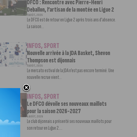
DFCO : Rencontre avec Pierre-Henri
Deballon, l’artisan de la montée en Ligue 2
7 AOÛT, 2026
Le DFCO est de retour en Ligue 2 après trois ans d’absence.
La saison...
INFOS
,
SPORT
Nouvelle arrivée à la JDA Basket, Shevon
Thompson est dijonnais
7 AOÛT, 2026
Le mercato estival de la JDA n’est pas encore terminé. Une
nouvelle recrue vient...
INFOS
,
SPORT
Le DFCO dévoile ses nouveaux maillots
pour la saison 2026-2027
6 AOÛT, 2026
Le club dijonnais a présenté ses nouveaux maillots pour
son retour en Ligue 2....