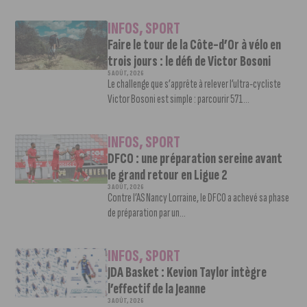
INFOS
,
SPORT
Faire le tour de la Côte-d’Or à vélo en
trois jours : le défi de Victor Bosoni
5 AOÛT, 2026
Le challenge que s’apprête à relever l’ultra-cycliste
Victor Bosoni est simple : parcourir 571...
INFOS
,
SPORT
DFCO : une préparation sereine avant
le grand retour en Ligue 2
3 AOÛT, 2026
Contre l’AS Nancy Lorraine, le DFCO a achevé sa phase
de préparation par un...
INFOS
,
SPORT
JDA Basket : Kevion Taylor intègre
l’effectif de la Jeanne
3 AOÛT, 2026