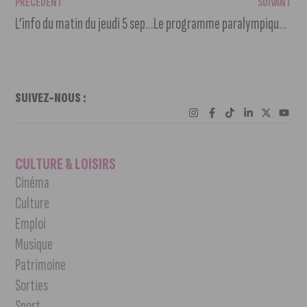
PRÉCÉDENT
SUIVANT
L’info du matin du jeudi 5 septembre 2024
Le programme paralympique du 5 septembre à la fan zone du Jardin Darcy
SUIVEZ-NOUS :
CULTURE & LOISIRS
Cinéma
Culture
Emploi
Musique
Patrimoine
Sorties
Sport