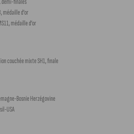
, demi-finales
, médaille d’or
MS11, médaille d’or
ition couchée mixte SH1, finale
Allemagne-Bosnie Herzégovine
ésil-USA