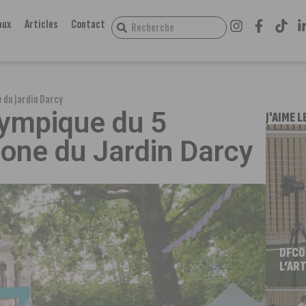
aux
Articles
Contact
 du Jardin Darcy
ympique du 5
J'AIME L
zone du Jardin Darcy
DFCO
L’ART