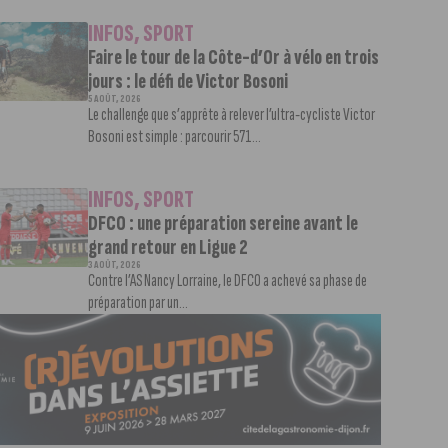
INFOS
,
SPORT
Faire le tour de la Côte-d’Or à vélo en trois
jours : le défi de Victor Bosoni
5 AOÛT, 2026
Le challenge que s’apprête à relever l’ultra-cycliste Victor
Bosoni est simple : parcourir 571...
INFOS
,
SPORT
DFCO : une préparation sereine avant le
grand retour en Ligue 2
3 AOÛT, 2026
Contre l’AS Nancy Lorraine, le DFCO a achevé sa phase de
préparation par un...