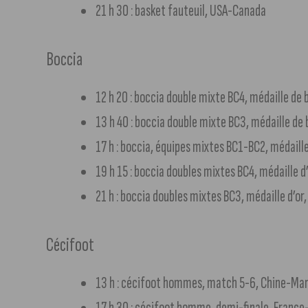
21 h 30 : basket fauteuil, USA-Canada
Boccia
12 h 20 : boccia double mixte BC4, médaille de 
13 h 40 : boccia double mixte BC3, médaille de
17 h : boccia, équipes mixtes BC1-BC2, médaille
19 h 15 : boccia doubles mixtes BC4, médaille
21 h : boccia doubles mixtes BC3, médaille d’or
Cécifoot
13 h : cécifoot hommes, match 5-6, Chine-Ma
17 h 30 : cécifoot homme, demi-finale, Franc