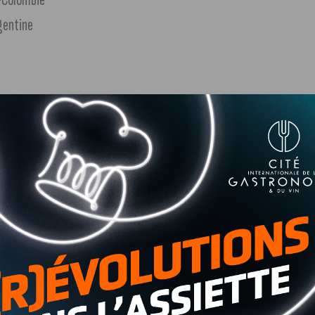
rgentine
quipe, quart de finale
quipes, quart de finale
demi-finales
quipes, finale
ésil
e-Brésil