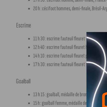
20 h : cécifoot hommes, demi-finale, Brésil-A
Escrime
11 h 30 : escrime fauteuil fleuret femmes par é
12 h 40 : escrime fauteuil fleuret hommes par é
14 h 10 : escrime fauteuil fleuret par équipes, 
17 h 30 : escrime fauteuil fleuret femmes par é
Goalball
13 h 15 : goalball, médaille de bronze, Chine-Br
15 h : goalball femme, médaille de bronze, Chin