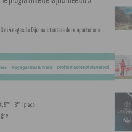
 le programme de la journée du 5
0 m 4 nages. Le Dijonnais tentera de remporter une
ème
ème
t, 5
-8
place
agne