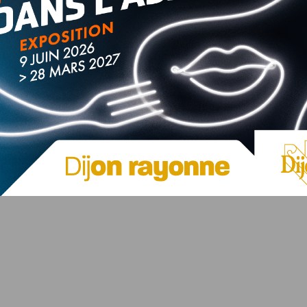
-Turquie
finale
kg, finale