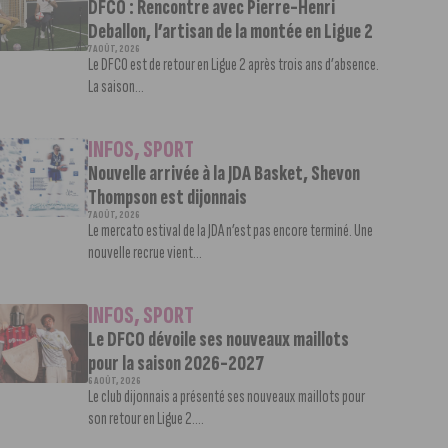
DFCO : Rencontre avec Pierre-Henri
Deballon, l’artisan de la montée en Ligue 2
7 AOÛT, 2026
Le DFCO est de retour en Ligue 2 après trois ans d’absence.
La saison...
INFOS
,
SPORT
Nouvelle arrivée à la JDA Basket, Shevon
Thompson est dijonnais
7 AOÛT, 2026
Le mercato estival de la JDA n’est pas encore terminé. Une
nouvelle recrue vient...
INFOS
,
SPORT
Le DFCO dévoile ses nouveaux maillots
pour la saison 2026-2027
6 AOÛT, 2026
Le club dijonnais a présenté ses nouveaux maillots pour
son retour en Ligue 2....