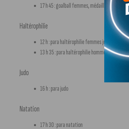
17 h 45 : goalball femmes, médaille d’or, Israël
Haltérophilie
12 h : para haltérophilie femmes jusqu’à 50 kg, 
13 h 35 : para haltérophilie hommes jusqu’à 59 
Judo
16 h : para judo
Natation
17 h 30 : para natation