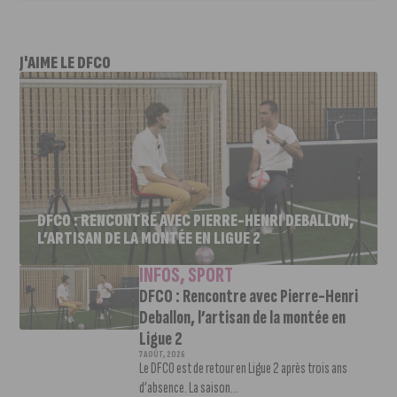
J'AIME LE DFCO
DFCO : RENCONTRE AVEC PIERRE-HENRI DEBALLON,
L’ARTISAN DE LA MONTÉE EN LIGUE 2
INFOS
,
SPORT
DFCO : Rencontre avec Pierre-Henri
Deballon, l’artisan de la montée en
Ligue 2
7 AOÛT, 2026
Le DFCO est de retour en Ligue 2 après trois ans
d’absence. La saison...