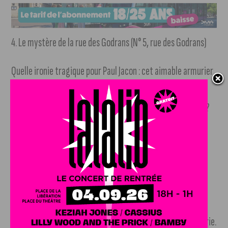
4. Le mystère de la rue des Godrans (N° 5, rue des Godrans)
Quelle ironie tragique pour Paul Jacon : cet aimable armurier
et expert en balistique auprès des tribunaux est retrouvé
abattu de deux balles en 1952. Un couple suspect en fuite ?
Une vengeance ? Un vol crapuleux ? Ce
cold case
dijonnais
reste, à ce jour, totalement irrésolu.
5. Fusillade en plein centre-ville (Rue des Forges)
Mardi 6 juillet 1982, une Simca Samba poursuivie par la
police s’encastre dans un bac à fleurs juste derrière la mairie.