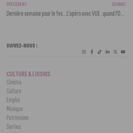
PRÉCÉDENT
SUIVANT
Dernière semaine pour le festival Jours de Fête à Fontaine d’Ouche
L’apéro avec VUE : quand l’Office de Tourisme s’associe aux Climats
SUIVEZ-NOUS :
CULTURE & LOISIRS
Cinéma
Culture
Emploi
Musique
Patrimoine
Sorties