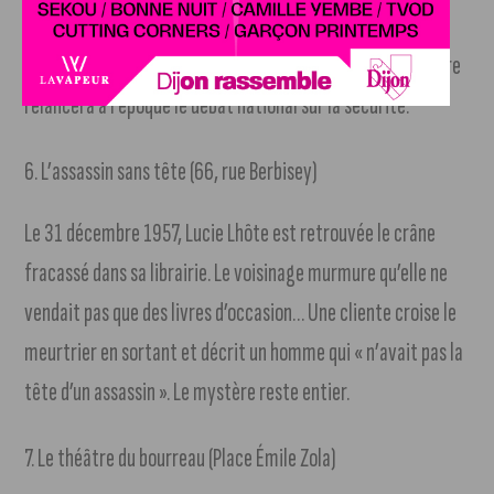
Une fusillade éclate : un jeune policier est tué. Les trois
occupants, de grands délinquants, sont interpellés. L’affaire
relancera à l’époque le débat national sur la sécurité.
6. L’assassin sans tête (66, rue Berbisey)
Le 31 décembre 1957, Lucie Lhôte est retrouvée le crâne
fracassé dans sa librairie. Le voisinage murmure qu’elle ne
vendait pas que des livres d’occasion… Une cliente croise le
meurtrier en sortant et décrit un homme qui « n’avait pas la
tête d’un assassin ». Le mystère reste entier.
7. Le théâtre du bourreau (Place Émile Zola)