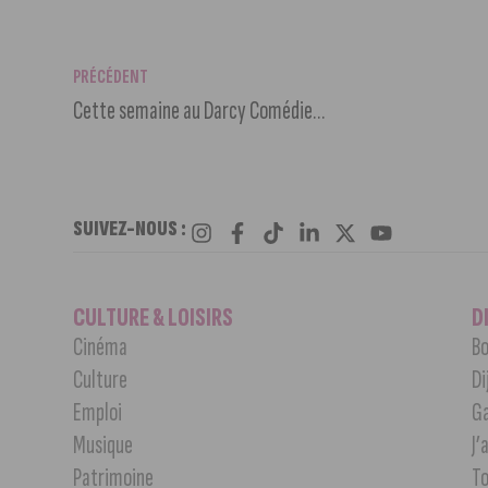
PRÉCÉDENT
Cette semaine au Darcy Comédie…
SUIVEZ-NOUS :
CULTURE & LOISIRS
D
Cinéma
Bo
Culture
Di
Emploi
G
Musique
J’
Patrimoine
T