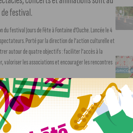
pectacles, concerts et animations sont au
de festival.
on du festival Jours de Fête à Fontaine d’Ouche. Lancée le 4
pectateurs. Porté par la direction de l’action culturelle et
trer autour de quatre objectifs : faciliter l’accès à la
er, valoriser les associations et encourager les rencontres
emaine de festival. Parmi elles, des ateliers artistiques,
découverte de l’aquagym pour les plus courageux. Côté
icales sont au programme.