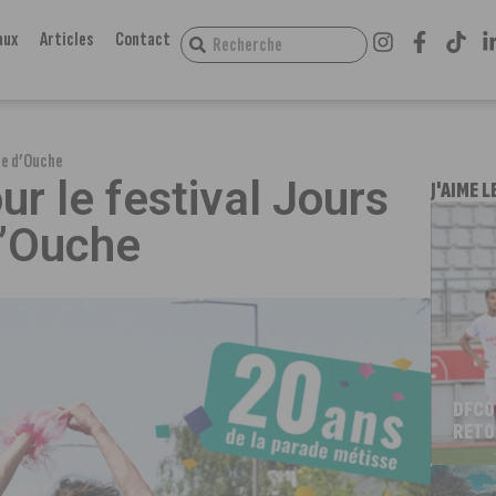
aux
Articles
Contact
ne d’Ouche
r le festival Jours
J'AIME L
d’Ouche
DFCO
RETO