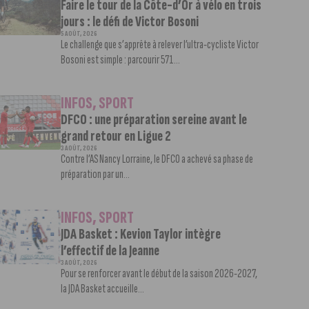
Faire le tour de la Côte-d’Or à vélo en trois
jours : le défi de Victor Bosoni
5 AOÛT, 2026
Le challenge que s’apprête à relever l’ultra-cycliste Victor
Bosoni est simple : parcourir 571...
INFOS
,
SPORT
DFCO : une préparation sereine avant le
grand retour en Ligue 2
3 AOÛT, 2026
Contre l’AS Nancy Lorraine, le DFCO a achevé sa phase de
préparation par un...
INFOS
,
SPORT
JDA Basket : Kevion Taylor intègre
l’effectif de la Jeanne
3 AOÛT, 2026
Pour se renforcer avant le début de la saison 2026-2027,
la JDA Basket accueille...