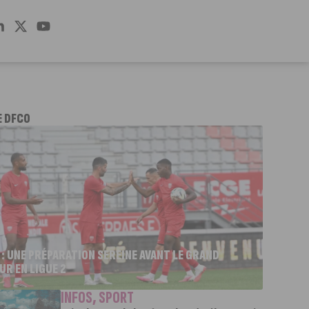
E DFCO
 : UNE PRÉPARATION SEREINE AVANT LE GRAND
UR EN LIGUE 2
INFOS
,
SPORT