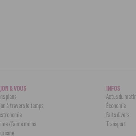
IJON & VOUS
INFOS
ns plans
Actus du mati
jon à travers le temps
Économie
astronomie
Faits divers
aime /J’aime moins
Transport
ourisme