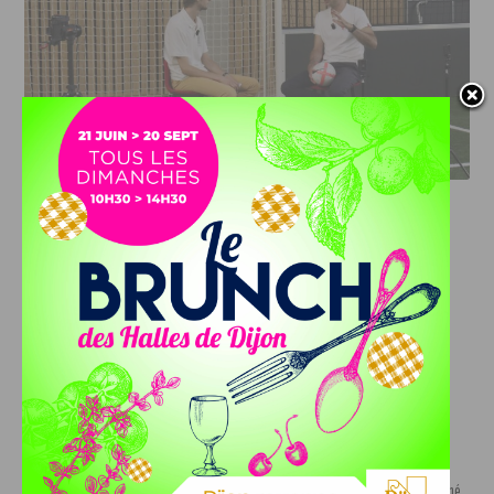
DFCO : RENCONTRE AVEC PIERRE-HENRI DEBALLON,
L’ARTISAN DE LA MONTÉE EN LIGUE 2
INFOS
,
SPORT
DFCO : Rencontre avec Pierre-Henri
Deballon, l’artisan de la montée en
Ligue 2
7 AOÛT, 2026
Le DFCO est de retour en Ligue 2 après trois ans
d’absence. La saison...
INFOS
,
SPORT
Nouvelle arrivée à la JDA Basket,
Shevon Thompson est dijonnais
7 AOÛT, 2026
Le mercato estival de la JDA n’est pas encore terminé.