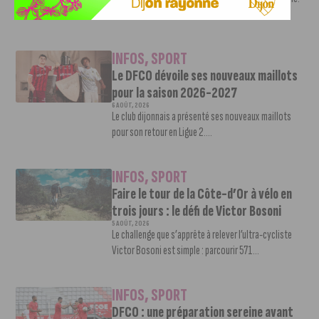
Une nouvelle recrue vient...
INFOS
,
SPORT
Le DFCO dévoile ses nouveaux maillots
pour la saison 2026-2027
6 AOÛT, 2026
Le club dijonnais a présenté ses nouveaux maillots
pour son retour en Ligue 2....
INFOS
,
SPORT
Faire le tour de la Côte-d’Or à vélo en
trois jours : le défi de Victor Bosoni
5 AOÛT, 2026
Le challenge que s’apprête à relever l’ultra-cycliste
Victor Bosoni est simple : parcourir 571...
INFOS
,
SPORT
DFCO : une préparation sereine avant