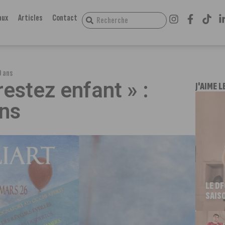
aux
Articles
Contact
0 ans
 restez enfant » :
J'AIME L
ans
LE D
SAIS