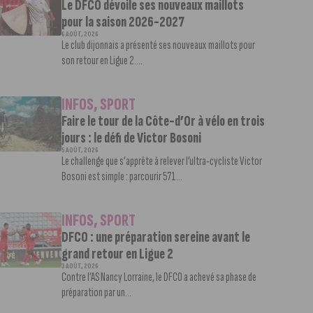
Le DFCO dévoile ses nouveaux maillots
pour la saison 2026-2027
6 AOÛT, 2026
Le club dijonnais a présenté ses nouveaux maillots pour
son retour en Ligue 2....
INFOS
,
SPORT
Faire le tour de la Côte-d’Or à vélo en trois
jours : le défi de Victor Bosoni
5 AOÛT, 2026
Le challenge que s’apprête à relever l’ultra-cycliste Victor
Bosoni est simple : parcourir 571...
INFOS
,
SPORT
DFCO : une préparation sereine avant le
grand retour en Ligue 2
3 AOÛT, 2026
Contre l’AS Nancy Lorraine, le DFCO a achevé sa phase de
préparation par un...