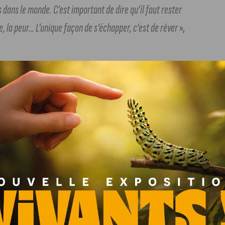
dans le monde. C’est important de dire qu’il faut rester
e, la peur… L’unique façon de s’échapper, c’est de rêver
»,
espace de respiration. «
Italiart permet de discuter et de
faire réfléchir. Les artiste parlent des problèmes liés au
humour et de la belle musique.
»
attirera de nombreux visiteurs, Italiart propose aussi de
 participation féminine dans sa programmation, et se
is symbolique dans la lutte pour les droits des femmes.