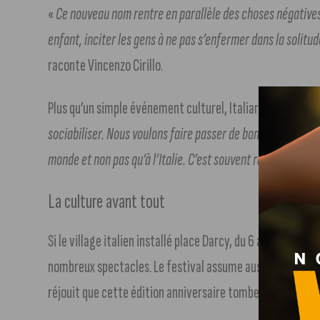
«
Ce nouveau nom rentre en parallèle des choses négatives 
enfant, inciter les gens à ne pas s’enfermer dans la solitud
raconte Vincenzo Cirillo.
Plus qu’un simple événement culturel, Italiart se veut un 
sociabiliser. Nous voulons faire passer de bons moments et 
monde et non pas qu’à l’Italie. C’est souvent raconté avec 
La culture avant tout
Si le village italien installé place Darcy, du 6 au 16 avril 
nombreux spectacles. Le festival assume aussi une forte
réjouit que cette édition anniversaire tombe en mars, mo