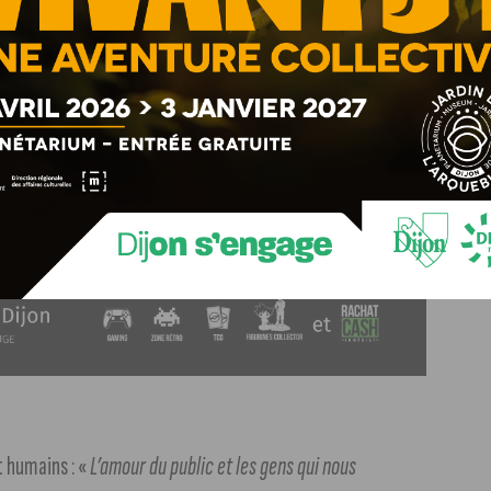
Ce choix crée une atmosphère particulière : «
Comme un
a rencontre : «
L’artiste italien aime faire des rencontres.
qui donnent envie aux personnes de venir.
t humains : «
L’amour du public et les gens qui nous