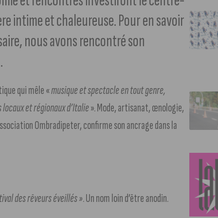
mie et rencontres investiront le centre-
re intime et chaleureuse. Pour en savoir
ersaire, nous avons rencontré son
.
stique qui mêle «
musique et spectacle en tout genre,
locaux et régionaux d’Italie
». Mode, artisanat, œnologie,
association Ombradipeter, confirme son ancrage dans la
tival des rêveurs éveillés »
. Un nom loin d’être anodin.