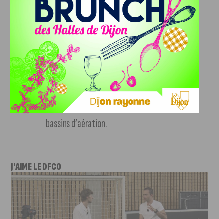
sur le système eauvitale,
Améliorer le traitement des eaux usées par la
mise en place d’un traitement tertiaire des
micropolluants sur la station d’épuration
eauvitale,
Fiabiliser le traitement par l’installation d’un
système de densification des boues dans les
bassins d’aération.
J'AIME LE DFCO