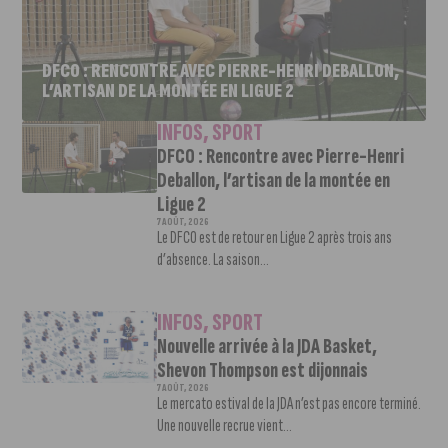
DFCO : RENCONTRE AVEC PIERRE-HENRI DEBALLON,
L’ARTISAN DE LA MONTÉE EN LIGUE 2
INFOS
,
SPORT
DFCO : Rencontre avec Pierre-Henri
Deballon, l’artisan de la montée en
Ligue 2
7 AOÛT, 2026
Le DFCO est de retour en Ligue 2 après trois ans
d’absence. La saison...
INFOS
,
SPORT
Nouvelle arrivée à la JDA Basket,
Shevon Thompson est dijonnais
7 AOÛT, 2026
Le mercato estival de la JDA n’est pas encore terminé.
Une nouvelle recrue vient...