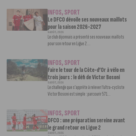
INFOS
,
SPORT
Le DFCO dévoile ses nouveaux maillots
pour la saison 2026-2027
6 AOÛT, 2026
Le club dijonnais a présenté ses nouveaux maillots
pour son retour en Ligue 2....
INFOS
,
SPORT
Faire le tour de la Côte-d’Or à vélo en
trois jours : le défi de Victor Bosoni
5 AOÛT, 2026
Le challenge que s’apprête à relever l’ultra-cycliste
Victor Bosoni est simple : parcourir 571...
INFOS
,
SPORT
DFCO : une préparation sereine avant
le grand retour en Ligue 2
3 AOÛT, 2026