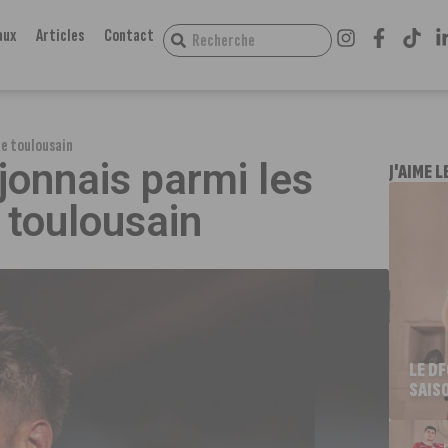
aux
Articles
Contact
de toulousain
ijonnais parmi les
J'AIME L
 toulousain
LE D
SAIS