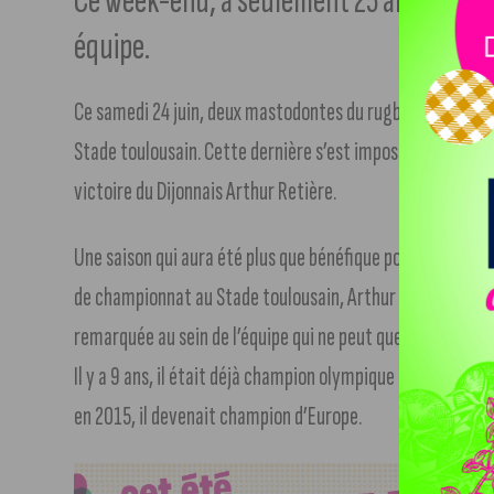
Ce week-end, à seulement 25 ans, il es
équipe.
Ce samedi 24 juin, deux mastodontes du rugby se sont affro
Stade toulousain. Cette dernière s’est imposée 29-26 et 
victoire du Dijonnais Arthur Retière.
Une saison qui aura été plus que bénéfique pour celui qui 
de championnat au Stade toulousain, Arthur Retière en a
remarquée au sein de l’équipe qui ne peut que montrer l’ef
Il y a 9 ans, il était déjà champion olympique de la jeunes
en 2015, il devenait champion d’Europe.