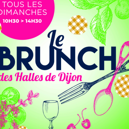
t devenu champion de France avec son
ntées pour la finale du Top 14 : le Stade rochelais et le
est donc devenue championne de France. Et avec elle, la
s’est
formé au Club Sportif Nuiton
. Parmi les 22 matchs
 joué
18 en tant que titulaire
. Une première saison très
ficacité du joueur, qui depuis 2014, ne cesse de progresser.
se au rugby à sept avec l’équipe de France. Un an plus tard