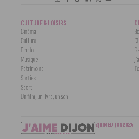
CULTURE & LOISIRS
D
Cinéma
Bo
Culture
Di
Emploi
G
Musique
J’
Patrimoine
T
Sorties
Sport
Un film, un livre, un son
©JAIMEDIJON2025