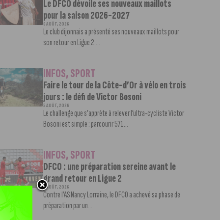
Le DFCO dévoile ses nouveaux maillots
pour la saison 2026-2027
6 AOÛT, 2026
Le club dijonnais a présenté ses nouveaux maillots pour
son retour en Ligue 2....
INFOS
,
SPORT
Faire le tour de la Côte-d’Or à vélo en trois
jours : le défi de Victor Bosoni
5 AOÛT, 2026
Le challenge que s’apprête à relever l’ultra-cycliste Victor
Bosoni est simple : parcourir 571...
INFOS
,
SPORT
DFCO : une préparation sereine avant le
grand retour en Ligue 2
3 AOÛT, 2026
Contre l’AS Nancy Lorraine, le DFCO a achevé sa phase de
préparation par un...