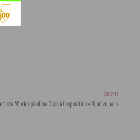
SUIVANT
artiste M’brick pixellise Dijon à l’exposition « Dijon vu par »