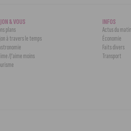
IJON & VOUS
INFOS
ns plans
Actus du mati
jon à travers le temps
Économie
astronomie
Faits divers
aime /J’aime moins
Transport
ourisme