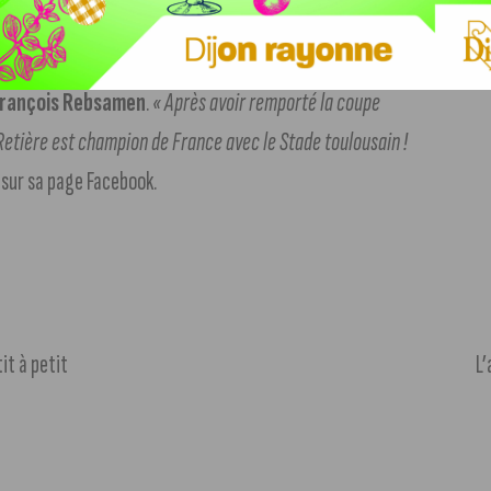
rançois Rebsamen
.
« Après avoir remporté la coupe
 Retière est champion de France avec le Stade toulousain !
e sur sa page Facebook.
it à petit
L’