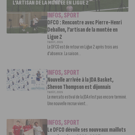
L’ARTISAN DE LA MONTÉE EN LIGUE 2
INFOS
,
SPORT
DFCO : Rencontre avec Pierre-Henri
Deballon, l’artisan de la montée en
Ligue 2
7 AOÛT, 2026
Le DFCO est de retour en Ligue 2 après trois ans
d’absence. La saison...
INFOS
,
SPORT
Nouvelle arrivée à la JDA Basket,
Shevon Thompson est dijonnais
7 AOÛT, 2026
Le mercato estival de la JDA n’est pas encore terminé.
Une nouvelle recrue vient...
INFOS
,
SPORT
Le DFCO dévoile ses nouveaux maillots