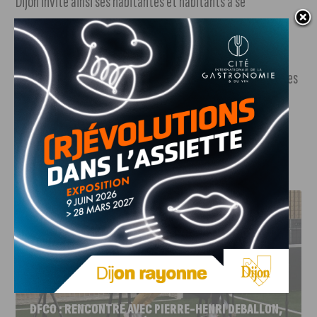
Dijon invite ainsi ses habitantes et habitants à se
rassembler, s’informer et s’engager. Entre illumination
symbolique, cinéma, échanges et réflexions, cette
mobilisation rappelle que la lutte contre les violences faites
aux femmes nécessite une vigilance collective et
quotidienne.
J'AIME LE DFCO
DFCO : RENCONTRE AVEC PIERRE-HENRI DEBALLON,