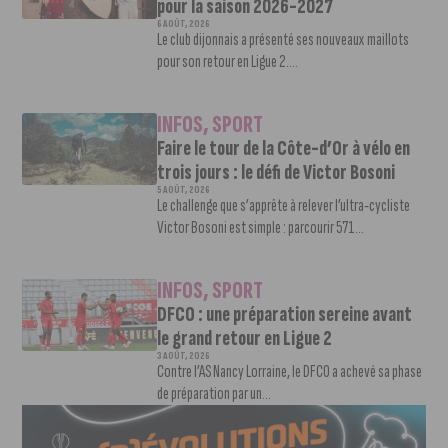
pour la saison 2026-2027
6 AOÛT, 2026
Le club dijonnais a présenté ses nouveaux maillots
pour son retour en Ligue 2....
INFOS
,
SPORT
Faire le tour de la Côte-d’Or à vélo en
trois jours : le défi de Victor Bosoni
5 AOÛT, 2026
Le challenge que s’apprête à relever l’ultra-cycliste
Victor Bosoni est simple : parcourir 571...
INFOS
,
SPORT
DFCO : une préparation sereine avant
le grand retour en Ligue 2
3 AOÛT, 2026
Contre l’AS Nancy Lorraine, le DFCO a achevé sa phase
de préparation par un...