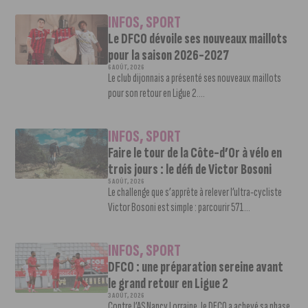
INFOS
,
SPORT
Le DFCO dévoile ses nouveaux maillots
pour la saison 2026-2027
6 AOÛT, 2026
Le club dijonnais a présenté ses nouveaux maillots
pour son retour en Ligue 2....
INFOS
,
SPORT
Faire le tour de la Côte-d’Or à vélo en
trois jours : le défi de Victor Bosoni
5 AOÛT, 2026
Le challenge que s’apprête à relever l’ultra-cycliste
Victor Bosoni est simple : parcourir 571...
INFOS
,
SPORT
DFCO : une préparation sereine avant
le grand retour en Ligue 2
3 AOÛT, 2026
Contre l’AS Nancy Lorraine, le DFCO a achevé sa phase