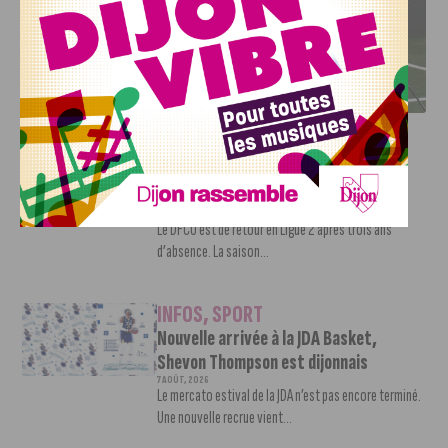
DFCO : RENCONTRE AVEC PIERRE-HENRI DEBALLON,
L’ARTISAN DE LA MONTÉE EN LIGUE 2
INFOS
,
SPORT
DFCO : Rencontre avec Pierre-Henri
Deballon, l’artisan de la montée en
Ligue 2
7 AOÛT, 2026
Le DFCO est de retour en Ligue 2 après trois ans
d’absence. La saison...
INFOS
,
SPORT
Nouvelle arrivée à la JDA Basket,
Shevon Thompson est dijonnais
7 AOÛT, 2026
Le mercato estival de la JDA n’est pas encore terminé.
Une nouvelle recrue vient...