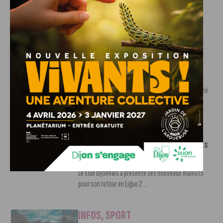
Le DFCO est de retour en Ligue 2 après trois ans
d’absence. La saison...
INFOS
,
SPORT
Nouvelle arrivée à la JDA Basket,
Shevon Thompson est dijonnais
7 AOÛT, 2026
Le mercato estival de la JDA n’est pas encore terminé.
Une nouvelle recrue vient...
INFOS
,
SPORT
Le DFCO dévoile ses nouveaux maillots
pour la saison 2026-2027
6 AOÛT, 2026
Le club dijonnais a présenté ses nouveaux maillots
pour son retour en Ligue 2....
INFOS
,
SPORT