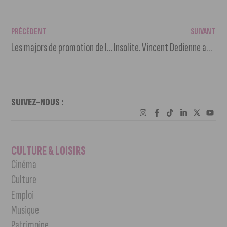
PRÉCÉDENT
SUIVANT
Les majors de promotion de l’École des Métiers récompensés
Insolite. Vincent Dedienne ambassadeur du salon Faudra Tif Hair de Dijon
SUIVEZ-NOUS :
CULTURE & LOISIRS
Cinéma
Culture
Emploi
Musique
Patrimoine