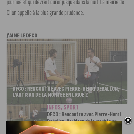
journée et qui devrait durer jusque dans la nuit. La mairie de
Dijon appelle à la plus grande prudence.
J'AIME LE DFCO
DFCO : RENCONTRE AVEC PIERRE-HENRI DEBALLON,
L’ARTISAN DE LA MONTÉE EN LIGUE 2
INFOS
,
SPORT
DFCO : Rencontre avec Pierre-Henri
Deballon, l’artisan de la montée en
Ligue 2
7 AOÛT, 2026