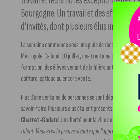
travail et leurs notes exceptionnelles, ce
Bourgogne. Un travail et des efforts re
d’invités, dont plusieurs élus municipau
La semaine commence sous une pluie de récompenses pour 
Métropole. Ce lundi 10 juillet, une trentaine d’élèves ont r
formation, des élèves venant de la filière automobile, fle
coiffure, optique ou encore vente.
Plus d’une centaine de personnes se sont déplacées pour a
savoir-faire. Plusieurs élus étaient présents à l’instar de
Charret-Godard
. Une fierté pour la ville de Dijon. «
Vos d
talent. Vous êtes la preuve vivante que l’apprentissage es