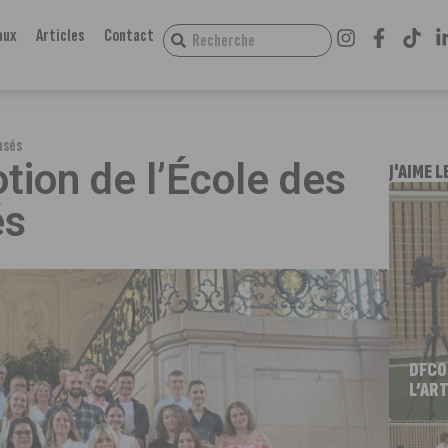
aux
Articles
Contact
nsés
tion de l’École des
J'AIME L
és
DFCO
L’ART