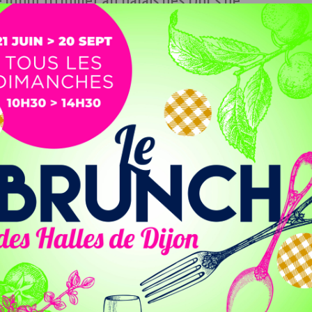
 lundi 10 juillet au palais des Ducs de
connus et applaudis par une centaine
x.
les majors de promotions de l’École des métiers de Dijon
eçu un prix pour leur travail exceptionnel au sein de leur
uristerie, hôtellerie-restauration, métiers de bouche,
pplaudir le parcours et l’excellence que représente leur
Nadjoua Belhadef
,
Jean-Paul Durand
et
Océane
iplômes sont aussi le reflet de votre engagement et de votre
t une voie prometteuse et une ressource pour les