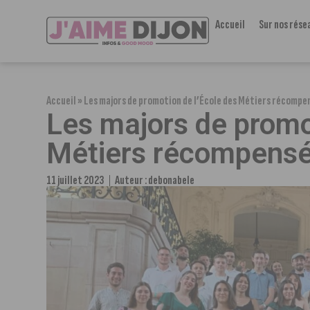
Accueil
Sur nos rése
Accueil
»
Les majors de promotion de l’École des Métiers récompe
Les majors de promo
Métiers récompens
11 juillet 2023
Auteur :
debonabele