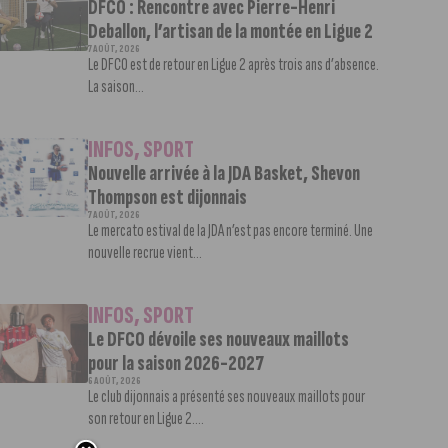
DFCO : Rencontre avec Pierre-Henri
Deballon, l’artisan de la montée en Ligue 2
7 AOÛT, 2026
Le DFCO est de retour en Ligue 2 après trois ans d’absence.
La saison...
INFOS
,
SPORT
Nouvelle arrivée à la JDA Basket, Shevon
Thompson est dijonnais
7 AOÛT, 2026
Le mercato estival de la JDA n’est pas encore terminé. Une
nouvelle recrue vient...
INFOS
,
SPORT
Le DFCO dévoile ses nouveaux maillots
pour la saison 2026-2027
6 AOÛT, 2026
Le club dijonnais a présenté ses nouveaux maillots pour
son retour en Ligue 2....