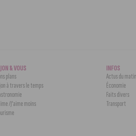
IJON & VOUS
INFOS
ns plans
Actus du mati
jon à travers le temps
Économie
astronomie
Faits divers
aime /J’aime moins
Transport
ourisme