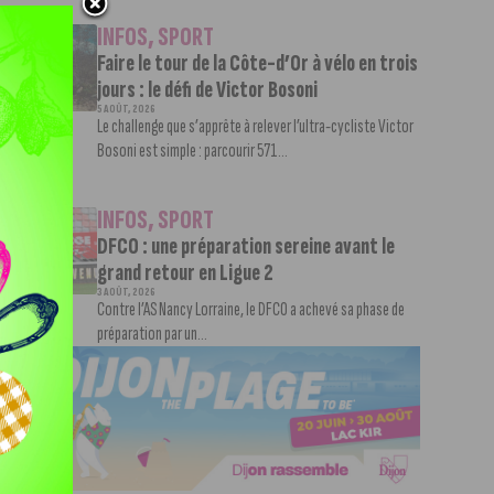
INFOS
,
SPORT
Faire le tour de la Côte-d’Or à vélo en trois
jours : le défi de Victor Bosoni
5 AOÛT, 2026
Le challenge que s’apprête à relever l’ultra-cycliste Victor
Bosoni est simple : parcourir 571...
INFOS
,
SPORT
DFCO : une préparation sereine avant le
grand retour en Ligue 2
3 AOÛT, 2026
Contre l’AS Nancy Lorraine, le DFCO a achevé sa phase de
préparation par un...