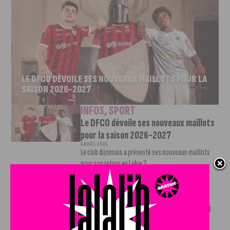
LE DFCO DÉVOILE SES NOUVEAUX MAILLOTS POUR LA
SAISON 2026-2027
INFOS
,
SPORT
Le DFCO dévoile ses nouveaux maillots
pour la saison 2026-2027
6 AOÛT, 2026
Le club dijonnais a présenté ses nouveaux maillots
pour son retour en Ligue 2....
INFOS
,
SPORT
Faire le tour de la Côte-d’Or à vélo en
trois jours : le défi de Victor Bosoni
5 AOÛT, 2026