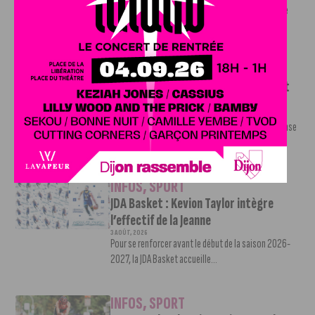
Le challenge que s’apprête à relever l’ultra-cycliste
Victor Bosoni est simple : parcourir 571...
INFOS
,
SPORT
DFCO : une préparation sereine avant
le grand retour en Ligue 2
3 AOÛT, 2026
Contre l’AS Nancy Lorraine, le DFCO a achevé sa phase
de préparation par un...
INFOS
,
SPORT
JDA Basket : Kevion Taylor intègre
l’effectif de la Jeanne
3 AOÛT, 2026
Pour se renforcer avant le début de la saison 2026-
2027, la JDA Basket accueille...
INFOS
,
SPORT