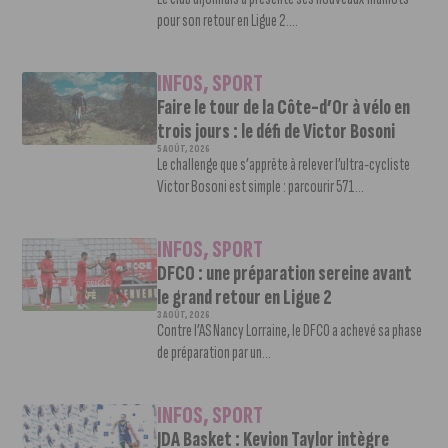
pour son retour en Ligue 2....
INFOS
,
SPORT
Faire le tour de la Côte-d’Or à vélo en
trois jours : le défi de Victor Bosoni
5 AOÛT, 2026
Le challenge que s’apprête à relever l’ultra-cycliste
Victor Bosoni est simple : parcourir 571...
INFOS
,
SPORT
DFCO : une préparation sereine avant
le grand retour en Ligue 2
3 AOÛT, 2026
Contre l’AS Nancy Lorraine, le DFCO a achevé sa phase
de préparation par un...
INFOS
,
SPORT
JDA Basket : Kevion Taylor intègre