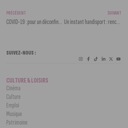
PRÉCÉDENT
SUIVANT
COVID-19 : pour un déconfinement en sécurité, pensons vélo !
Un instant handisport : rencontre avec un jeune motard paraplégique
SUIVEZ-NOUS :
CULTURE & LOISIRS
Cinéma
Culture
Emploi
Musique
Patrimoine