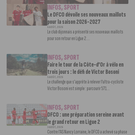
INFOS
,
SPORT
Le DFCO dévoile ses nouveaux maillots
pour la saison 2026-2027
6 AOÛT, 2026
Le club dijonnais a présenté ses nouveaux maillots
pour son retour en Ligue 2....
INFOS
,
SPORT
Faire le tour de la Côte-d’Or à vélo en
trois jours : le défi de Victor Bosoni
5 AOÛT, 2026
Le challenge que s’apprête à relever l’ultra-cycliste
Victor Bosoni est simple : parcourir 571...
INFOS
,
SPORT
DFCO : une préparation sereine avant
le grand retour en Ligue 2
3 AOÛT, 2026
Contre l’AS Nancy Lorraine, le DFCO a achevé sa phase