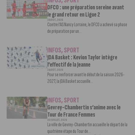
INFOS
,
SPORT
DFCO : une préparation sereine avant
le grand retour en Ligue 2
3 AOÛT, 2026
Contre l’AS Nancy Lorraine, le DFCO a achevé sa phase
de préparation par un...
INFOS
,
SPORT
JDA Basket : Kevion Taylor intègre
l’effectif de la Jeanne
3 AOÛT, 2026
Pour se renforcer avant le début de la saison 2026-
2027, la JDA Basket accueille...
INFOS
,
SPORT
Gevrey-Chambertin s’anime avec le
Tour de France Femmes
30 JUILLET, 2026
La ville de Gevrey-Chambertin accueille le départ de la
quatrième étape du Tour de...