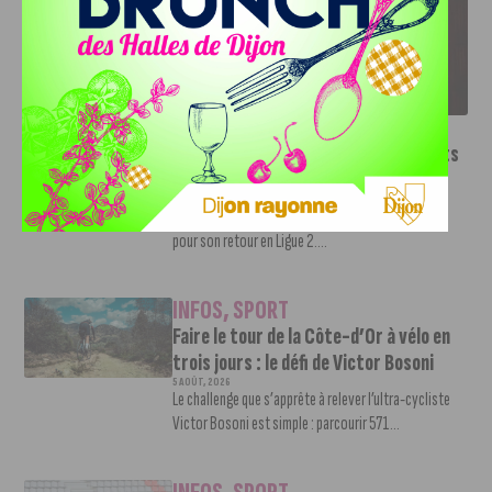
LE DFCO DÉVOILE SES NOUVEAUX MAILLOTS POUR LA
SAISON 2026-2027
INFOS
,
SPORT
Le DFCO dévoile ses nouveaux maillots
pour la saison 2026-2027
6 AOÛT, 2026
Le club dijonnais a présenté ses nouveaux maillots
pour son retour en Ligue 2....
INFOS
,
SPORT
Faire le tour de la Côte-d’Or à vélo en
trois jours : le défi de Victor Bosoni
5 AOÛT, 2026
Le challenge que s’apprête à relever l’ultra-cycliste
Victor Bosoni est simple : parcourir 571...