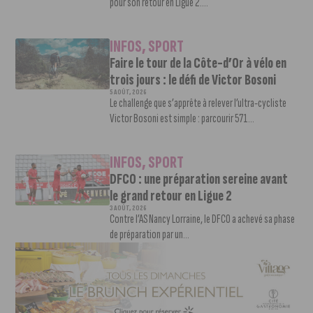
pour son retour en Ligue 2....
INFOS
,
SPORT
Faire le tour de la Côte-d’Or à vélo en
trois jours : le défi de Victor Bosoni
5 AOÛT, 2026
Le challenge que s’apprête à relever l’ultra-cycliste
Victor Bosoni est simple : parcourir 571...
INFOS
,
SPORT
DFCO : une préparation sereine avant
le grand retour en Ligue 2
3 AOÛT, 2026
Contre l’AS Nancy Lorraine, le DFCO a achevé sa phase
de préparation par un...