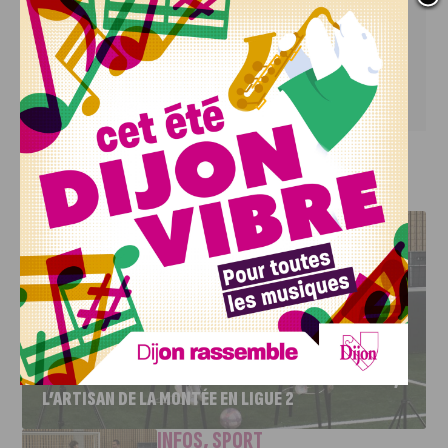
 La Minoterie
 Informations et réservations : 
accueil@laminoterie-jeunepublic.com / 03 80 48 03 
22 / 
Billetterie en ligne
J'AIME LE DFCO
DFCO : RENCONTRE AVEC PIERRE-HENRI DEBALLON,
L’ARTISAN DE LA MONTÉE EN LIGUE 2
INFOS
,
SPORT