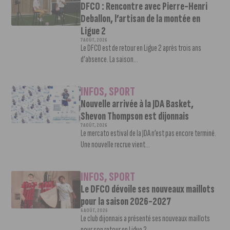
DFCO : Rencontre avec Pierre-Henri
Deballon, l’artisan de la montée en
Ligue 2
7 AOÛT, 2026
Le DFCO est de retour en Ligue 2 après trois ans
d’absence. La saison...
INFOS
,
SPORT
Nouvelle arrivée à la JDA Basket,
Shevon Thompson est dijonnais
7 AOÛT, 2026
Le mercato estival de la JDA n’est pas encore terminé.
Une nouvelle recrue vient...
INFOS
,
SPORT
Le DFCO dévoile ses nouveaux maillots
pour la saison 2026-2027
6 AOÛT, 2026
Le club dijonnais a présenté ses nouveaux maillots
pour son retour en Ligue 2....