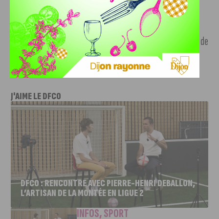
d’Or et du Drapeau.
Vous y trouverez de nombreux panneaux explicatifs afin de
mieux connaître le bien-aimé Suzon des Dijonnais.
J'AIME LE DFCO
DFCO : RENCONTRE AVEC PIERRE-HENRI DEBALLON,
L’ARTISAN DE LA MONTÉE EN LIGUE 2
INFOS
,
SPORT