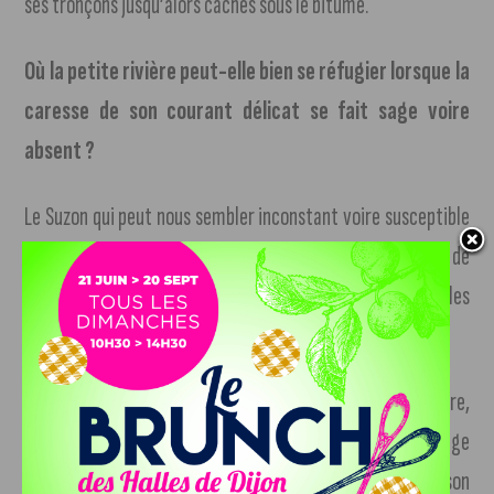
ses tronçons jusqu’alors cachés sous le bitume.
Où la petite rivière peut-elle bien se réfugier lorsque la
caresse de son courant délicat se fait sage voire
absent ?
Le Suzon qui peut nous sembler inconstant voire susceptible
est en réalité soumis à des fluctuations saisonnières de
débit qui peuvent être plus ou moins prononcées selon les
périodes et les années.
Pour en savoir plus, et pour vous imprégner de son histoire,
n’hésitez pas à profiter de la promenade du Suzon qui longe
sur 1 km le cours de la rivière entre les quartiers de la Toison