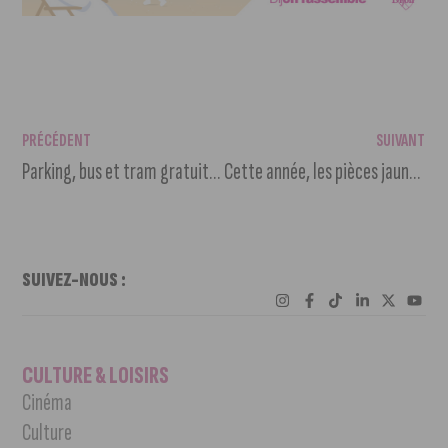
PRÉCÉDENT
SUIVANT
Parking, bus et tram gratuits chaque mercredi et vendredi jusqu’au 16 février !
Cette année, les pièces jaunes prennent tout, sauf les pièces : rendez-vous du 18 janvier 2021 au 5 février 2021.
SUIVEZ-NOUS :
CULTURE & LOISIRS
Cinéma
Culture