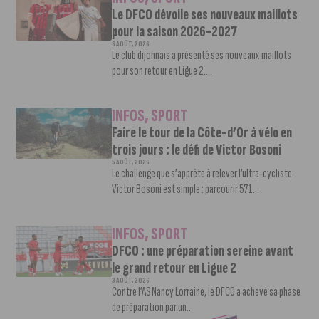
Le DFCO dévoile ses nouveaux maillots
pour la saison 2026-2027
6 AOÛT, 2026
Le club dijonnais a présenté ses nouveaux maillots
pour son retour en Ligue 2....
INFOS
,
SPORT
Faire le tour de la Côte-d’Or à vélo en
trois jours : le défi de Victor Bosoni
5 AOÛT, 2026
Le challenge que s’apprête à relever l’ultra-cycliste
Victor Bosoni est simple : parcourir 571...
INFOS
,
SPORT
DFCO : une préparation sereine avant
le grand retour en Ligue 2
3 AOÛT, 2026
Contre l’AS Nancy Lorraine, le DFCO a achevé sa phase
de préparation par un...