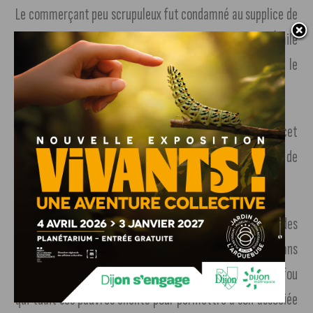
Le commerçant peu scrupuleux fut condamné au supplice de
la roue sur la place Morimont, actuellement place Émile
Zola, qui était à l’époque la place de grève dijonnaise et le
toit de sa maison fut rasé « en signe d’infamie ».
On ne trouve cependant aucune preuve tangible de cet
effrayant épisode, aucune archive, trace de l’exécution ou de
l’existence même de Jean Craquelin…
Toutefois, cette histoire fait écho à d’autres légendes
urbaines contées à Besançon ou à Paris. Elle n’est pas sans
rappeler non plus l’histoire de Sweeney Todd, le barbier fou
qui tuait ses pauvres clients pour permettre à son associée