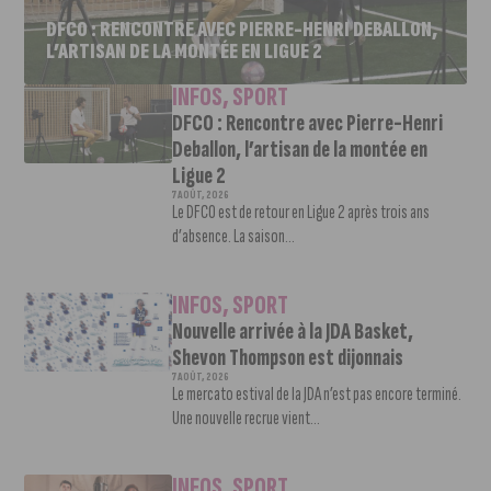
DFCO : RENCONTRE AVEC PIERRE-HENRI DEBALLON,
L’ARTISAN DE LA MONTÉE EN LIGUE 2
INFOS
,
SPORT
DFCO : Rencontre avec Pierre-Henri
Deballon, l’artisan de la montée en
Ligue 2
7 AOÛT, 2026
Le DFCO est de retour en Ligue 2 après trois ans
d’absence. La saison...
INFOS
,
SPORT
Nouvelle arrivée à la JDA Basket,
Shevon Thompson est dijonnais
7 AOÛT, 2026
Le mercato estival de la JDA n’est pas encore terminé.
Une nouvelle recrue vient...
INFOS
,
SPORT