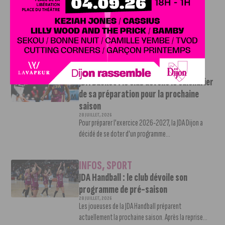
Istres
28 JUILLET, 2026
À la suite de la rétrogradation des Girondins de
Bordeaux en Régional 1, Brayan...
INFOS
,
SPORT
JDA Basket : le club dévoile le calendrier
de sa préparation pour la prochaine
saison
28 JUILLET, 2026
Pour préparer l'exercice 2026-2027, la JDA Dijon a
décidé de se doter d'un programme...
INFOS
,
SPORT
JDA Handball : le club dévoile son
programme de pré-saison
28 JUILLET, 2026
Les joueuses de la JDA Handball préparent
actuellement la prochaine saison. Après la reprise...