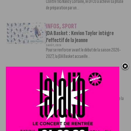
Contre l’AS Nancy Lorraine, le DFCO a achevé sa phase
de préparation par un...
INFOS
,
SPORT
JDA Basket : Kevion Taylor intègre
l’effectif de la Jeanne
3 AOÛT, 2026
Pour se renforcer avant le début de la saison 2026-
2027, la JDA Basket accueille...
INFOS
,
SPORT
Gevrey-Chambertin s’anime avec le
Tour de France Femmes
30 JUILLET, 2026
La ville de Gevrey-Chambertin accueille le départ de la
quatrième étape du Tour de...
INFOS
,
SPORT
Brayan Djadja finalement prêté au FC