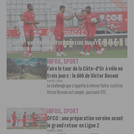
DFCO : UNE PRÉPARATION SEREINE AVANT LE GRAND
RETOUR EN LIGUE 2
INFOS
,
SPORT
Faire le tour de la Côte-d’Or à vélo en
trois jours : le défi de Victor Bosoni
5 AOÛT, 2026
Le challenge que s’apprête à relever l’ultra-cycliste
Victor Bosoni est simple : parcourir 571...
INFOS
,
SPORT
DFCO : une préparation sereine avant
le grand retour en Ligue 2
3 AOÛT, 2026