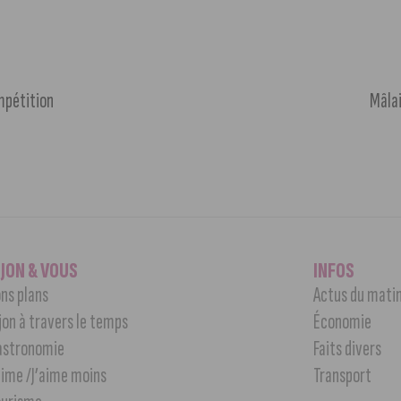
mpétition
Mâlai
IJON & VOUS
INFOS
ns plans
Actus du mati
jon à travers le temps
Économie
astronomie
Faits divers
aime /J’aime moins
Transport