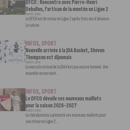
DFCO : Rencontre avec Pierre-Henri
Deballon, l’artisan de la montée en Ligue 2
7 AOÛT, 2026
Le DFCO est de retour en Ligue 2 après trois ans d’absence.
La saison...
INFOS
,
SPORT
Nouvelle arrivée à la JDA Basket, Shevon
Thompson est dijonnais
7 AOÛT, 2026
Le mercato estival de la JDA n’est pas encore terminé. Une
nouvelle recrue vient...
INFOS
,
SPORT
Le DFCO dévoile ses nouveaux maillots
pour la saison 2026-2027
6 AOÛT, 2026
Le club dijonnais a présenté ses nouveaux maillots pour
son retour en Ligue 2....