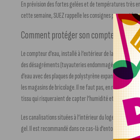
En prévision des fortes gelées et de températures très e
cette semaine, SUEZ rappelle les consignes pour protége
Comment protéger son compteur d’eau e
Le compteur d’eau, installé à l’extérieur de la maison ou d
des désagréments (tuyauteries endommagées, manque d’
d’eau avec des plaques de polystyrène expansé. Il existe
les magasins de bricolage. Il ne faut pas, en revanche, util
tissu qui risqueraient de capter l’humidité et de geler le
Les canalisations situées à l’intérieur du logement dans 
gel. Il est recommandé dans ce cas-là d’entourer les cana