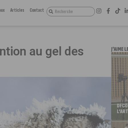
aux
Articles
Contact
ntion au gel des
J'AIME L
DFCO
L’ART