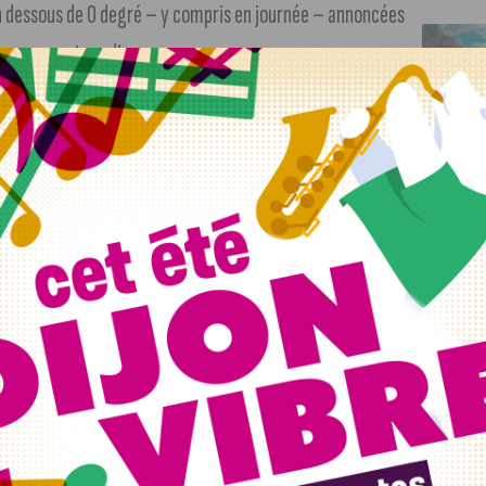
n dessous de 0 degré – y compris en journée – annoncées
r son compteur d’eau.
t ses canalisations
ans une pièce non chauffée, est sensible au gel. Pour éviter
eau…), SUEZ recommande de calfeutrer le compteur
 également des protections adaptées que l’on trouve dans
iser de la laine de verre, de la paille ou des morceaux de
s compteurs.
un local non chauffé peuvent également être sujettes au
lisations avec une gaine isolante.