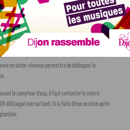
é et de canalisations endommagées ?
 d’abord couper l’eau afin d’éviter toute inondation au
comme un sèche-cheveux permettra de débloquer la
me.
 avant le compteur d’eau, il faut contacter le centre
08 408 (appel non surtaxé). Si la fuite d’eau se situe après
 plombier.