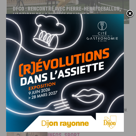
DFCO : RENCONTRE AVEC PIERRE-HENRI DEBALLON,
L’ARTISAN DE LA MONTÉE EN LIGUE 2
INFOS
,
SPORT
DFCO : Rencontre avec Pierre-Henri
Deballon, l’artisan de la montée en
Ligue 2
7 AOÛT, 2026
Le DFCO est de retour en Ligue 2 après trois ans
d’absence. La saison...
INFOS
,
SPORT
Nouvelle arrivée à la JDA Basket,
Shevon Thompson est dijonnais
7 AOÛT, 2026
Le mercato estival de la JDA n’est pas encore terminé.
Une nouvelle recrue vient...
INFOS
,
SPORT