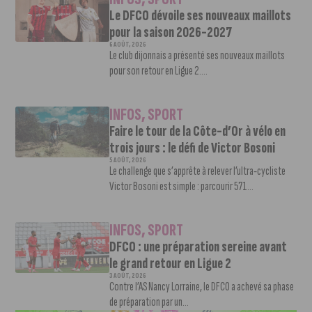
Le DFCO dévoile ses nouveaux maillots
pour la saison 2026-2027
6 AOÛT, 2026
Le club dijonnais a présenté ses nouveaux maillots
pour son retour en Ligue 2....
INFOS
,
SPORT
Faire le tour de la Côte-d’Or à vélo en
trois jours : le défi de Victor Bosoni
5 AOÛT, 2026
Le challenge que s’apprête à relever l’ultra-cycliste
Victor Bosoni est simple : parcourir 571...
INFOS
,
SPORT
DFCO : une préparation sereine avant
le grand retour en Ligue 2
3 AOÛT, 2026
Contre l’AS Nancy Lorraine, le DFCO a achevé sa phase
de préparation par un...