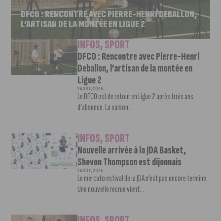
DFCO : RENCONTRE AVEC PIERRE-HENRI DEBALLON,
L’ARTISAN DE LA MONTÉE EN LIGUE 2
INFOS
,
SPORT
DFCO : Rencontre avec Pierre-Henri
Deballon, l’artisan de la montée en
Ligue 2
7 AOÛT, 2026
Le DFCO est de retour en Ligue 2 après trois ans
d’absence. La saison...
INFOS
,
SPORT
Nouvelle arrivée à la JDA Basket,
Shevon Thompson est dijonnais
7 AOÛT, 2026
Le mercato estival de la JDA n’est pas encore terminé.
Une nouvelle recrue vient...
INFOS
,
SPORT