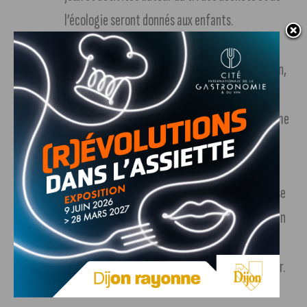
l’écologie seront donnés aux enfants.
Des fromages aux couleurs de la Coupe du
Monde.
En partenariat avec la fromagerie Delin,
la ligue va faire un fromage spécial Coupe du
Monde. À l’intérieur du papier, vous pourrez même
retrouver des jeux à gratter afin de gagner de
nombreux lots.
Le Water-rugby.
L’un des plus gros projet qui se
déroulerait sur 3-4 jours. Le concept ? Un terrain
de rugby flottant, des équipes de 5, pas de
touche, ni d’en-but. Il faut plonger pour marquer.
Le lieu reste encore à définir.