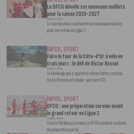
Le DFCO dévoile ses nouveaux maillots
pour la saison 2026-2027
6 AOÛT, 2026
Le club dijonnais a présenté ses nouveaux maillots
pour son retour en Ligue 2....
INFOS
,
SPORT
Faire le tour de la Côte-d’Or à vélo en
trois jours : le défi de Victor Bosoni
5 AOÛT, 2026
Le challenge que s’apprête à relever l’ultra-cycliste
Victor Bosoni est simple : parcourir 571...
INFOS
,
SPORT
DFCO : une préparation sereine avant
le grand retour en Ligue 2
3 AOÛT, 2026
Contre l’AS Nancy Lorraine, le DFCO a achevé sa phase
de préparation par un...