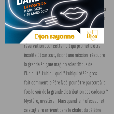
Noël »
. Le saviez-vous ? Les 24 décembre,
pendant qu’il fait sa tournée, le Père Noël loue sa
maison en Laponie sur le site Airmagicbnb… Pour
une nuit extraordinaire. Miss Pivoine et Le
Professeur Latrouille s’empressent de faire une
réservation pour cette nuit qui promet d’être
insolite.Et surtout, ils ont une mission : résoudre
la grande énigme magico scientifique de
l’Ubiquité. L’ubiqui quoi ? L’ubiquité ! En gros… Il
fait comment le Père Noël pour être partout à la
fois le soir de la grande distribution des cadeaux ?
Mystère, mystère… Mais quand le Professeur et
sa stagiaire arrivent dans le chalet du célèbre