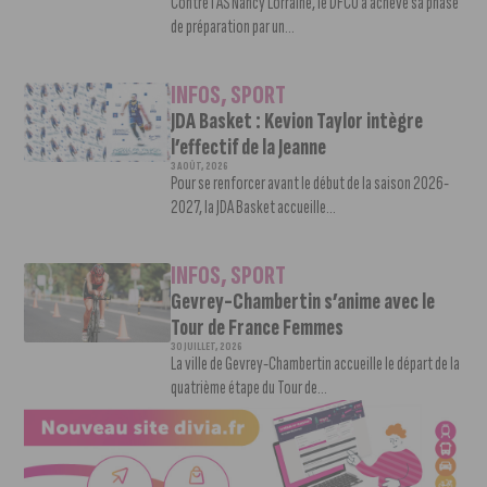
Contre l’AS Nancy Lorraine, le DFCO a achevé sa phase
de préparation par un...
INFOS
,
SPORT
JDA Basket : Kevion Taylor intègre
l’effectif de la Jeanne
3 AOÛT, 2026
Pour se renforcer avant le début de la saison 2026-
2027, la JDA Basket accueille...
INFOS
,
SPORT
Gevrey-Chambertin s’anime avec le
Tour de France Femmes
30 JUILLET, 2026
La ville de Gevrey-Chambertin accueille le départ de la
quatrième étape du Tour de...