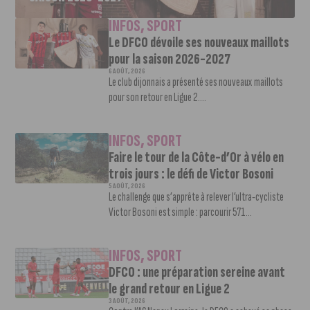
INFOS
,
SPORT
Le DFCO dévoile ses nouveaux maillots
pour la saison 2026-2027
6 AOÛT, 2026
Le club dijonnais a présenté ses nouveaux maillots
pour son retour en Ligue 2....
INFOS
,
SPORT
Faire le tour de la Côte-d’Or à vélo en
trois jours : le défi de Victor Bosoni
5 AOÛT, 2026
Le challenge que s’apprête à relever l’ultra-cycliste
Victor Bosoni est simple : parcourir 571...
INFOS
,
SPORT
DFCO : une préparation sereine avant
le grand retour en Ligue 2
3 AOÛT, 2026