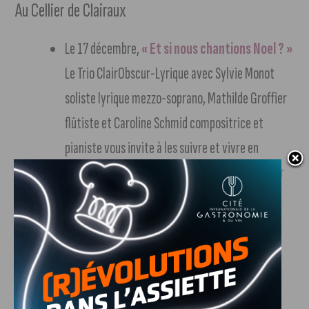
Au Cellier de Clairaux
Le 17 décembre,
« Et si nous chantions Noel ? »
Le Trio ClairObscur-Lyrique avec Sylvie Monot
soliste lyrique mezzo-soprano, Mathilde Groffier
flûtiste et Caroline Schmid compositrice et
pianiste vous invite à les suivre et vivre en
musique la magie de Noël…
Renseignements sur
le site clairobscur-lyrique.fr (suivre notre lien)
Au Darcy-Comédie
Du 19 au 24 décembre,
« La Maison du Père