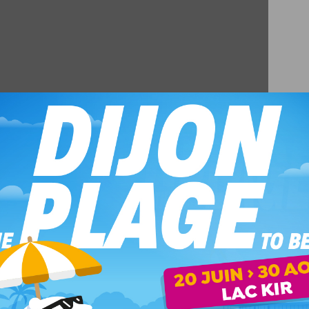
s courageux qui veulent faire connaître leur musique,
vous
pres productions.
112 rue Monge, à 20h. Entrée