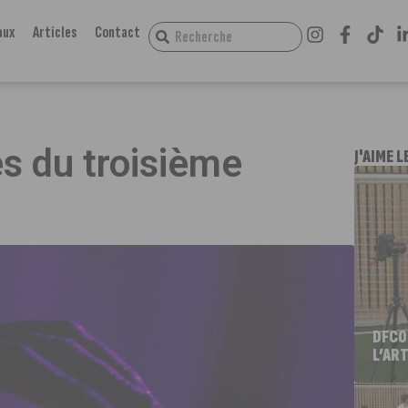
aux
Articles
Contact
s du troisième
J'AIME L
DFCO
L’ART