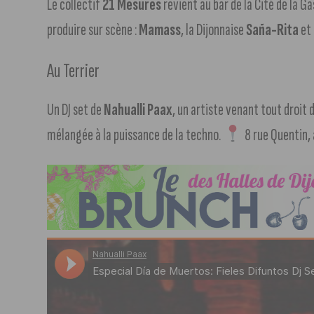
Le collectif
21 Mesures
revient au bar de la Cité de la Ga
produire sur scène :
Mamass
, la Dijonnaise
Saña-Rita
et
Au Terrier
Un DJ set de
Nahualli Paax
, un artiste venant tout droit
mélangée à la puissance de la techno.
8 rue Quentin, à