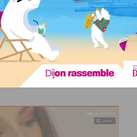
alie Duchene
(qui conjugue sonorités tropicales et
ano, la techno et la house) et la Dijonnaise
Enaxela
(un
es notes de zouk, de musiques italiennes et de bossa nova).
al,
lisez notre article sur SIRK # 8 pour avoir plus
1h à 1h30. Pour obtenir vos billets,
ce sera directement