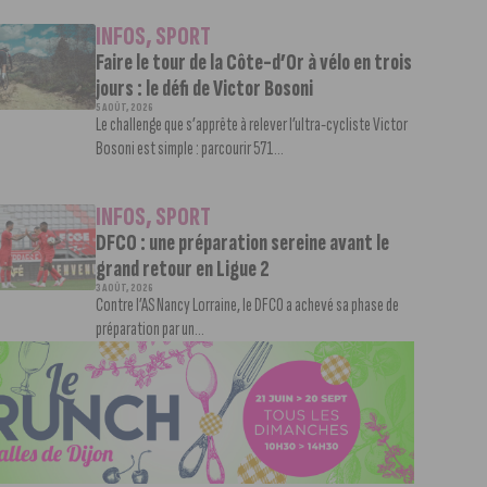
INFOS
,
SPORT
Faire le tour de la Côte-d’Or à vélo en trois
jours : le défi de Victor Bosoni
5 AOÛT, 2026
Le challenge que s’apprête à relever l’ultra-cycliste Victor
Bosoni est simple : parcourir 571...
INFOS
,
SPORT
DFCO : une préparation sereine avant le
grand retour en Ligue 2
3 AOÛT, 2026
Contre l’AS Nancy Lorraine, le DFCO a achevé sa phase de
préparation par un...