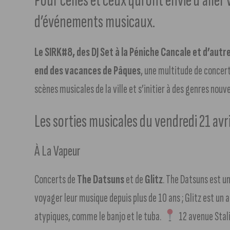
Pour celles et ceux qui ont envie d’aller 
d’événements musicaux.
Le SIRK#8, des DJ Set à la Péniche Cancale et d’autr
end des vacances de Pâques
, une multitude de concerts
scènes musicales de la ville et s’initier à des genres nouve
Les sorties musicales du vendredi 21 avri
À La Vapeur
Concerts de
The Datsuns
et de
Glitz
. The Datsuns est u
voyager leur musique depuis plus de 10 ans ; Glitz est un a
atypiques, comme le banjo et le tuba.
12 avenue Stali