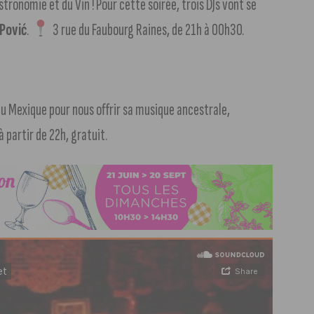
stronomie et du Vin ! Pour cette soirée, trois DJs vont se
Pović
.
3 rue du Faubourg Raines, de 21h à 00h30.
 du Mexique pour nous offrir sa musique ancestrale,
 partir de 22h, gratuit.