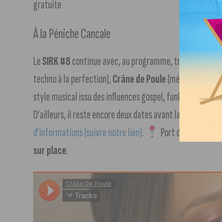
gratuite
À la Péniche Cancale
Le
SIRK #8
continue avec, au programme, trois DJs :
Nath
techno à la perfection),
Crâne de Poule
(mélangeant le pi
style musical issu des influences gospel, funk, blues et d
D’ailleurs, il reste encore deux dates avant la fin du festiv
d’informations (suivre notre lien)
.
Port du Canal, de 2
sur place
.