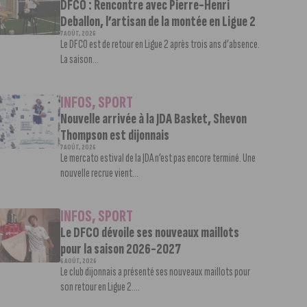
DFCO : Rencontre avec Pierre-Henri
Deballon, l’artisan de la montée en Ligue 2
7 AOÛT, 2026
Le DFCO est de retour en Ligue 2 après trois ans d’absence.
La saison...
INFOS
,
SPORT
Nouvelle arrivée à la JDA Basket, Shevon
Thompson est dijonnais
7 AOÛT, 2026
Le mercato estival de la JDA n’est pas encore terminé. Une
nouvelle recrue vient...
INFOS
,
SPORT
Le DFCO dévoile ses nouveaux maillots
pour la saison 2026-2027
6 AOÛT, 2026
Le club dijonnais a présenté ses nouveaux maillots pour
son retour en Ligue 2....