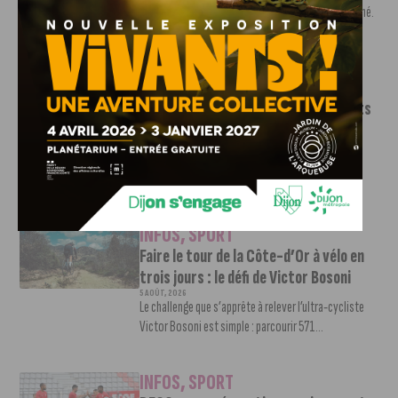
Le mercato estival de la JDA n’est pas encore terminé.
Une nouvelle recrue vient...
INFOS
,
SPORT
Le DFCO dévoile ses nouveaux maillots
pour la saison 2026-2027
6 AOÛT, 2026
Le club dijonnais a présenté ses nouveaux maillots
pour son retour en Ligue 2....
INFOS
,
SPORT
Faire le tour de la Côte-d’Or à vélo en
trois jours : le défi de Victor Bosoni
5 AOÛT, 2026
Le challenge que s’apprête à relever l’ultra-cycliste
Victor Bosoni est simple : parcourir 571...
INFOS
,
SPORT