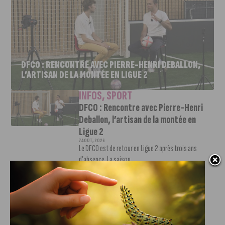
DFCO : RENCONTRE AVEC PIERRE-HENRI DEBALLON,
L’ARTISAN DE LA MONTÉE EN LIGUE 2
INFOS
,
SPORT
DFCO : Rencontre avec Pierre-Henri
Deballon, l’artisan de la montée en
Ligue 2
7 AOÛT, 2026
Le DFCO est de retour en Ligue 2 après trois ans
d’absence. La saison...
INFOS
,
SPORT
Nouvelle arrivée à la JDA Basket,
Shevon Thompson est dijonnais
7 AOÛT, 2026