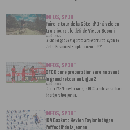
INFOS
,
SPORT
Faire le tour de la Côte-d’Or à vélo en
trois jours : le défi de Victor Bosoni
5 AOÛT, 2026
Le challenge que s’apprête à relever l’ultra-cycliste
Victor Bosoni est simple : parcourir 571...
INFOS
,
SPORT
DFCO : une préparation sereine avant
le grand retour en Ligue 2
3 AOÛT, 2026
Contre l’AS Nancy Lorraine, le DFCO a achevé sa phase
de préparation par un...
INFOS
,
SPORT
JDA Basket : Kevion Taylor intègre
l’effectif de la Jeanne