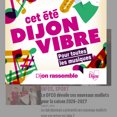
VeloandCoDijon.com
.
J'AIME LE DFCO
LE DFCO DÉVOILE SES NOUVEAUX MAILLOTS POUR LA
SAISON 2026-2027
INFOS
,
SPORT
Le DFCO dévoile ses nouveaux maillots
pour la saison 2026-2027
6 AOÛT, 2026
Le club dijonnais a présenté ses nouveaux maillots
pour son retour en Ligue 2....